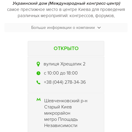
Украинский дом (Международный конгресс-центр)
самое престижное место в центре Киева для проведения
различных мероприятий: конгрессов, форумов,
конференций, выставок, торжественных церемоний,
Больше информации о компании
презентаций.
На пяти этажах
Украинского дома (Международный
конгресс-центр)
, расположены:
ОТКРЫТО
экспозиционные залы для выставочных мероприятий
вулиця Хрещатик 2
многофункциональный концертный зал на 477 мест
9 конференц-залов для проведения семинаров,
c 10:00 до 18:00
конференций и деловых презентаций
+38 (044) 278-34-36
просторное фойе
зоны для кофе-брейков
ресторан
Шевченковский р-н
кафе-бар
Старый Киев
гардероб
микрорайон
метро Площадь
Независимости