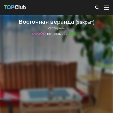
Зарегистрироваться
Восточная веранда
(закрыт)
Рестораны
нет отзывов
$
$
$
$