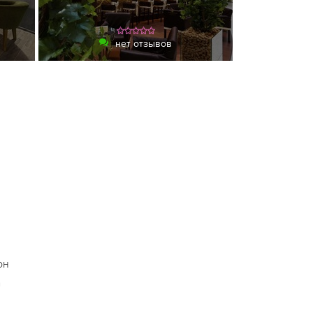
нет отзывов
он
а