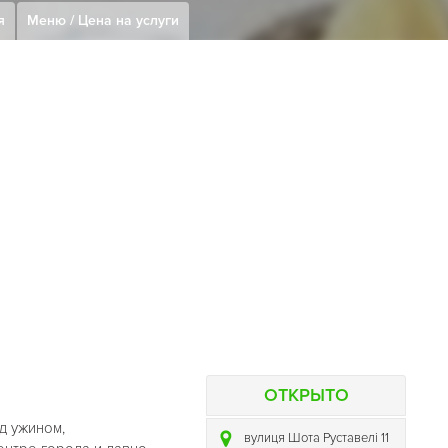
я
Меню / Цена на услуги
ОТКРЫТО
д ужином,
вулиця Шота Руставелі 11