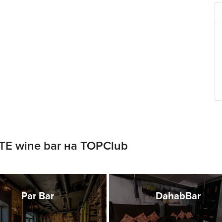
E wine bar на TOPClub
Par Bar
DahabBar