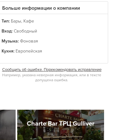
Больше информации о компании
Тип:
Бары
,
Кафе
Вход:
Свободный
Музыка:
Фоновая
Кухня:
Европейская
Сообщить об ошибке. Порекомендовать исправление
Например, указана неверная информация, или в тексте
допущена ошибка.
Charte Bar ТРЦ Gulliver