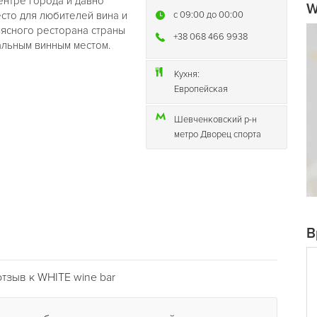
ентре города и давно
W
сто для любителей вина и
c 09:00 до 00:00
мясного ресторана страны
+38 068 466 9938
альным винным местом.
Кухня:
Европейская
Шевченковский р-н
метро Дворец спорта
В
тзыв к WHITE wine bar