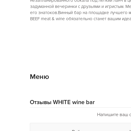
незапланированного бокала под лёгкий ланч в ц
задуманной вечеринки с друзьями и игристым. Ме
его знатоков.Винный бар на площадке лучшего 
BEEF meat & wine обязательно станет вашим иде
Меню
Отзывы WHITE wine bar
Напишите ваш о