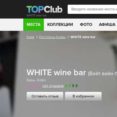
WHITE wine bar
МЕСТА
КОЛЛЕКЦИИ
ФОТО
АФИША
Киев
Рестораны Киева
WHITE wine bar
WHITE wine bar
(Вайт вайн 
Бары
,
Кафе
нет отзывов
$
$
$
$
Оставить отзыв
В избранное