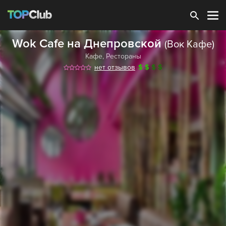
Зарегистрироваться
Wok Cafe на Днепровской
(Вок Кафе)
Кафе
,
Рестораны
нет отзывов
$
$
$
$