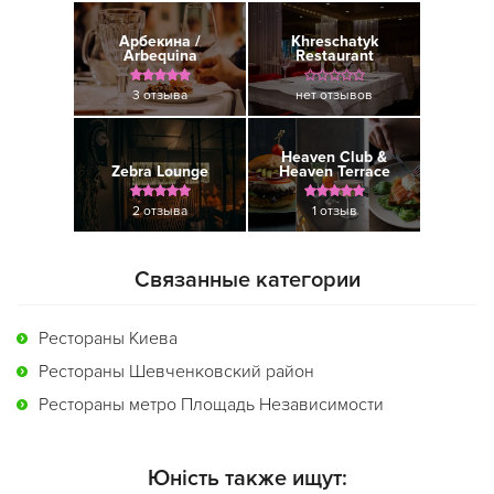
Арбекина /
Khreschatyk
Arbequina
Restaurant
3 отзыва
нет отзывов
Heaven Club &
Zebra Lounge
Heaven Terrace
2 отзыва
1 отзыв
Связанные категории
Рестораны Киева
Рестораны Шевченковский район
Рестораны метро Площадь Независимости
Юність также ищут: