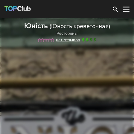
Зарегистрироваться
Юність
(Юность креветочная)
Рестораны
нет отзывов
$
$
$
$