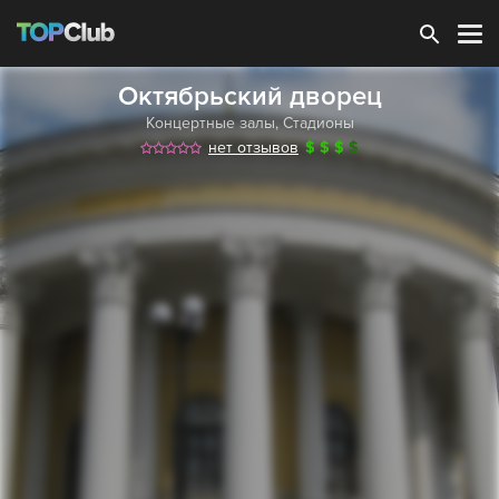
Зарегистрироваться
Октябрьский дворец
Концертные залы
,
Стадионы
нет отзывов
$
$
$
$