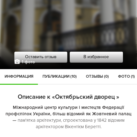
Оставить отзыв
В избранное
1 фото
ИНФОРМАЦИЯ
ПУБЛИКАЦИИ (10)
ОТЗЫВЫ (0)
ФОТО (1)
Описание к «Октябрьский дворец »
Міжнародний центр культури і мистецтв Федерації
профспілок України, більш відомий як Жовтневий палац
—
пам'ятка архітектури, спроектована у 1842 відомим
архітектором Вікентієм Беретті.