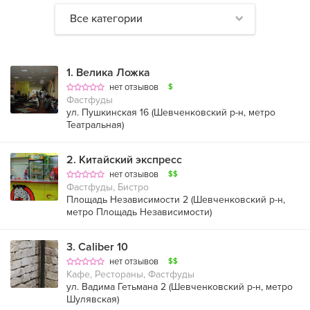
Все категории
1
.
Велика Ложка
нет отзывов
$
Фастфуды
ул. Пушкинская 16 (
Шевченковский р-н
,
метро
Театральная
)
2
.
Китайский экспресс
нет отзывов
$$
Фастфуды, Бистро
Площадь Независимости 2 (
Шевченковский р-н
,
метро Площадь Независимости
)
3
.
Caliber 10
нет отзывов
$$
Кафе, Рестораны, Фастфуды
ул. Вадима Гетьмана 2 (
Шевченковский р-н
,
метро
Шулявская
)