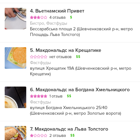
4
.
Вьетнамский Привет
4 отзыва
$
Бистро, Фастфуды
Бессарабська площа 2 (
Шевченковский р-н
,
метро
Площадь Льва Толстого
)
5
.
Макдональдс на Крещатике
нет отзывов
$$
Фастфуды
вулиця Хрещатик 19А (
Шевченковский р-н
,
метро
Крещатик
)
6
.
Макдональдс на Богдана Хмельницкого
1 отзыв
$$
Фастфуды
вулиця Богдана Хмельницького 25/40
(
Шевченковский р-н
,
метро Золотые ворота
)
7
.
Макдональдс на Льва Толстого
2 отзыва
$$