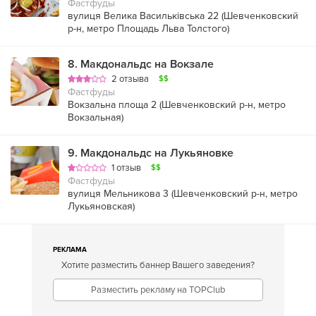
Фастфуды
вулиця Велика Васильківська 22 (
Шевченковский
р-н
,
метро Площадь Льва Толстого
)
8
.
Макдональдс на Вокзале
2 отзыва
$$
Фастфуды
Вокзальна площа 2 (
Шевченковский р-н
,
метро
Вокзальная
)
9
.
Макдональдс на Лукьяновке
1 отзыв
$$
Фастфуды
вулиця Мельникова 3 (
Шевченковский р-н
,
метро
Лукьяновская
)
РЕКЛАМА
Хотите разместить баннер Вашего заведения?
Разместить рекламу на TOPClub