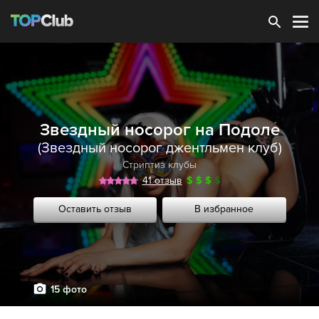
Зарегистрироваться
Звездный носорог на Подоле
(Звездный носорог джентльмен клуб)
Стриптиз клубы
41 отзыв
$
$
$
$
Оставить отзыв
В избранное
15 фото