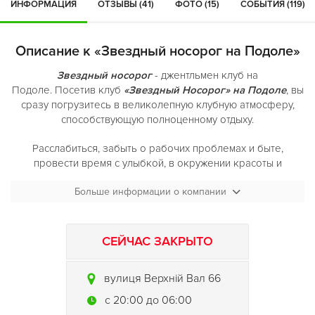
ИНФОРМАЦИЯ
ОТЗЫВЫ (41)
ФОТО (15)
СОБЫТИЯ (119)
Описание к «Звездный носорог на Подоле»
Звездный носорог
- джентльмен клуб на
Подоле. Посетив клуб
«Звездный Носорог» на Подоле
, вы
сразу погрузитесь в великолепную клубную атмосферу,
способствующую полноценному отдыху.
Расслабиться, забыть о рабочих проблемах и быте,
провести время с улыбкой, в окружении красоты и
эстетики, в приятной компании и с ароматным кальяном, вы
Больше информации о компании
можете в
джентльмен клубе Звездный Носорог
!
Наличие уютных ниш и отдельных зон, способных с
комфортом разместить каждого джентльмена и его друзей,
СЕЙЧАС ЗАКРЫТО
профессиональное обслуживание сделают ваш отдых в
Звездном Носороге
незабываемым,красивые девушки-
вулиця Верхній Вал 66
танцовщицы, впечатляющее шоу от балета
«Звездный
Носорог» на Верхнем Валу
и регулярные тематические
c 20:00 до 06:00
вечеринки Вам гарантируют незабываемое приключение