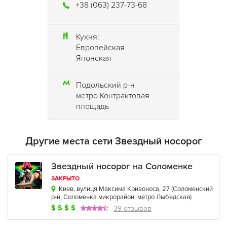
+38 (063) 237-73-68
для взрослых!
У нас есть и меню и отзывы и цены для
Звездного
Кухня:
Носорога на Подоле
!
Европейская
Японская
Подольский р-н
метро Контрактовая
площадь
Другие места сети Звездный носорог
Звездный носорог на Соломенке
ЗАКРЫТО
Киев, вулиця Максима Кривоноса, 27
(
Соломенский
р-н
,
Соломенка микрорайон
,
метро Лыбедская
)
$
$
$
$
39 отзывов