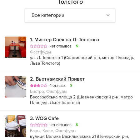
Толстого
Все категории
1
.
Мистер Снек на Л. Толстого
нет отзывов
$
Фастфуды
ул. Л. Толстого 1 (
Соломенский р-н
,
метро Площадь
Льва Толстого
)
2
.
Вьетнамский Привет
4 отзыва
$
Бистро, Фастфуды
Бессарабська площа 2 (
Шевченковский р-н
,
метро
Площадь Льва Толстого
)
3
.
WOG Cafe
нет отзывов
$
Бары, Кафе, Фастфуды
вулиця Велика Васильківська 21 (
Печерский р-н
,