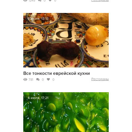
1245
0
0
9 июля, 13:13
Все тонкости еврейской кухни
Рестораны
781
0
0
4 июля, 17:21