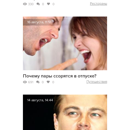
Рестораны
330
0
0
16 августа, 11:51
Почему пары ссорятся в отпуске?
Путешествия
691
0
0
14 августа, 14:44