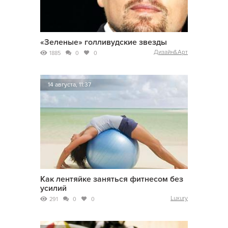
«Зеленые» голливудские звезды
Дизайн&Арт
1885
0
0
14 августа, 11:37
Как лентяйке заняться фитнесом без
усилий
Luxury
291
0
0