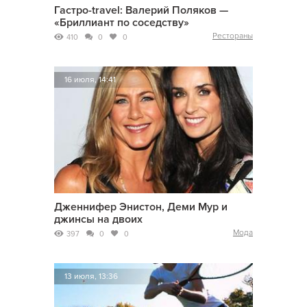
Гастро-travel: Валерий Поляков —
«Бриллиант по соседству»
Рестораны
410
0
0
16 июля, 14:41
Дженнифер Энистон, Деми Мур и
джинсы на двоих
Мода
397
0
0
13 июля, 13:36