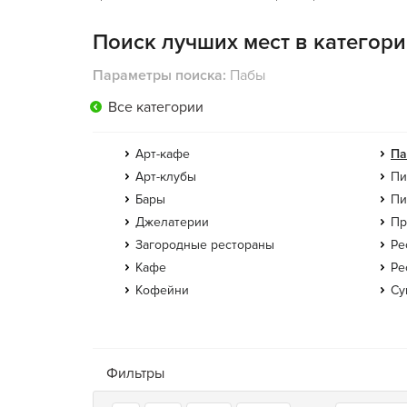
Поиск лучших мест в категор
Параметры поиска:
Пабы
Все категории
Арт-кафе
П
Арт-клубы
Пи
Бары
Пи
Джелатерии
Пр
Загородные рестораны
Ре
Кафе
Ре
Кофейни
Су
Фильтры