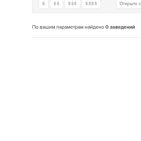
$
$$
$$$
$$$$
Открыто 
По вашим параметрам найдено
0 заведений