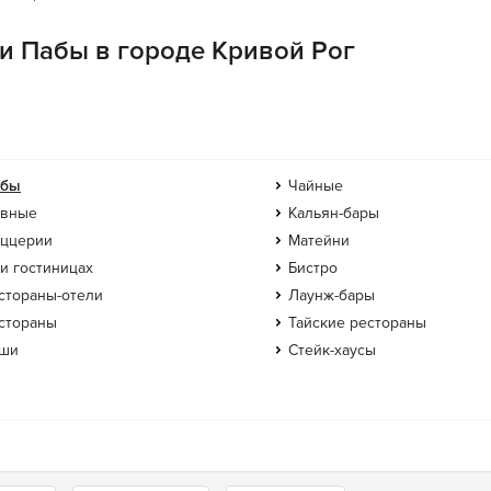
ии Пабы в городе Кривой Рог
абы
Чайные
вные
Кальян-бары
ццерии
Матейни
и гостиницах
Бистро
стораны-отели
Лаунж-бары
стораны
Тайские рестораны
ши
Стейк-хаусы