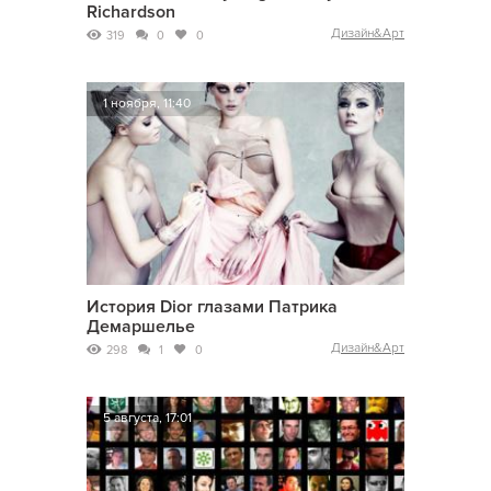
Richardson
Дизайн&Арт
319
0
0
1 ноября, 11:40
История Dior глазами Патрика
Демаршелье
Дизайн&Арт
298
1
0
5 августа, 17:01