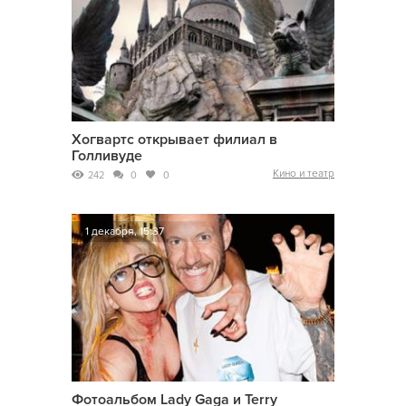
Хогвартс открывает филиал в
Голливуде
Кино и театр
242
0
0
1 декабря, 15:37
Фотоальбом Lady Gaga и Terry