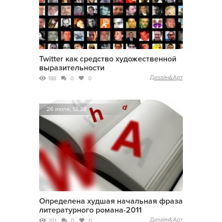
Twitter как средство художественной
выразительности
Дизайн&Арт
188
0
0
26 июля, 13:38
Определена худшая начальная фраза
литературного романа-2011
Дизайн&Арт
201
0
0