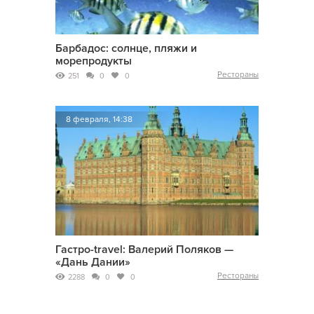
Барбадос: солнце, пляжи и
морепродукты
Рестораны
251
0
0
8 февраля, 14:38
Гастро-travel: Валерий Поляков —
«Дань Дании»
Рестораны
2288
0
0