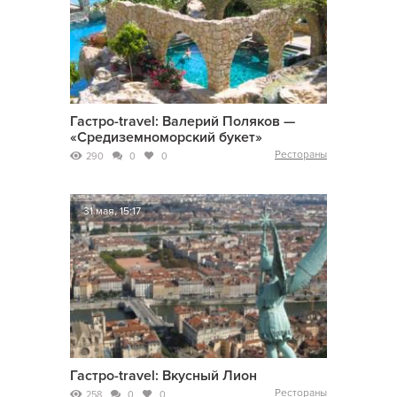
Гастро-travel: Валерий Поляков —
«Средиземноморский букет»
Рестораны
290
0
0
31 мая, 15:17
Гастро-travel: Вкусный Лион
Рестораны
258
0
0