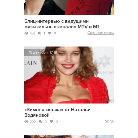
Блиц-интервью с ведущими
музыкальных каналов MTV и M1
Светская жизнь
451
1
0
15 декабря, 17:18
«Зимняя сказка» от Натальи
Водяновой
Мода
202
0
0