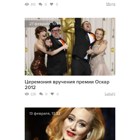
Мода
310
0
0
27 февраля, 10:55
Церемония вручения премии Оскар
2012
Luxury
226
0
0
13 февраля, 13:32