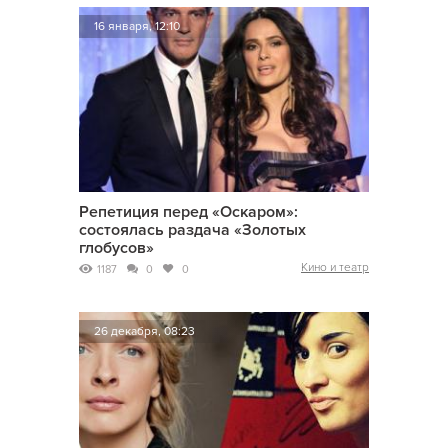
16 января, 12:10
Репетиция перед «Оскаром»:
состоялась раздача «Золотых
глобусов»
Кино и театр
1187
0
0
26 декабря, 08:23