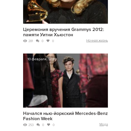
Церемония вручения Grammys 2012:
памяти Уитни Хьюстон
Ночная жизнь
281
0
0
10 февраля, 12:20
Начался нью-йоркский Mercedes-Benz
Fashion Week
Мода
253
0
0