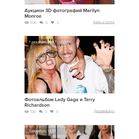
Аукцион 3D фотографий Marilyn
Monroe
Кино и театр
1130
0
0
1 декабря, 15:37
Фотоальбом Lady Gaga и Terry
Richardson
Дизайн&Арт
320
0
0
1 декабря, 12:51