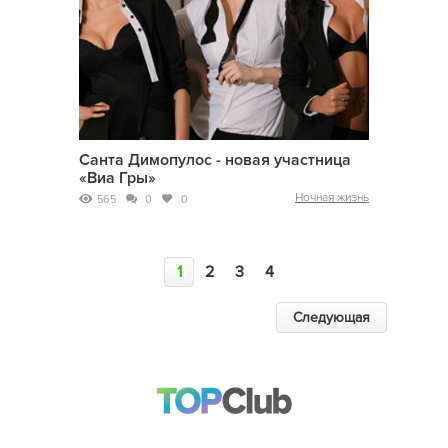
Санта Димопулос - новая участница
«Виа Гры»
Ночная жизнь
565
0
0
1
2
3
4
Следующая