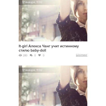
17 января, 11:02
It-girl Алекса Чанг учит истинному
стилю baby-doll
Шоппинг
280
0
0
17 января, 11:02