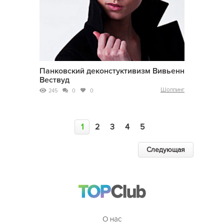
Панковский деконстуктивизм Вивьенн
Вествуд
Шоппинг
245
0
0
1
2
3
4
5
Следующая
О нас