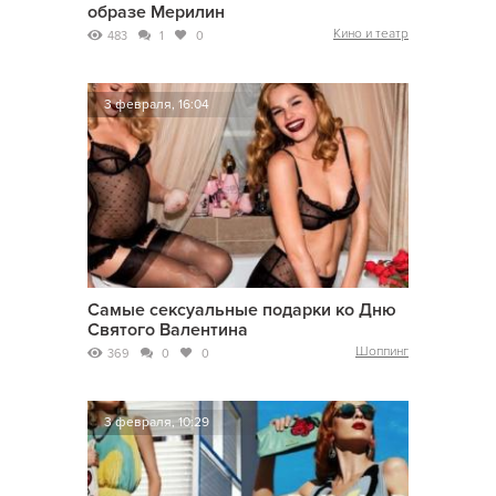
образе Мерилин
Кино и театр
483
1
0
3 февраля, 16:04
Самые сексуальные подарки ко Дню
Святого Валентина
Шоппинг
369
0
0
3 февраля, 10:29