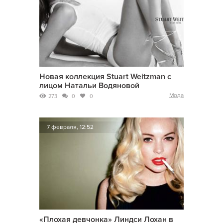
Новая коллекция Stuart Weitzman с
лицом Натальи Водяновой
Мода
273
0
0
7 февраля, 12:52
«Плохая девчонка» Линдси Лохан в