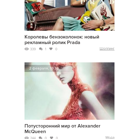
Королевы бензоколонок: новый
рекламный ролик Prada
Шоппинг
339
1
0
2 февраля, 10:36
Потусторонний мир от Alexander
McQueen
Мода
244
0
0