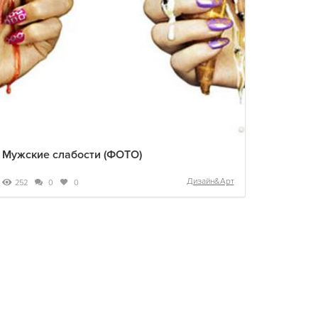
Мужские слабости (ФОТО)
Дизайн&Арт
252
0
0