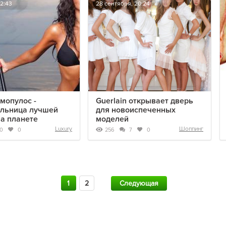
12:43
28 сентября, 20:24
мопулос -
Guerlain открывает дверь
ельница лучшей
для новоиспеченных
а планете
моделей
Luxury
Шоппинг
256
0
0
7
0
1
2
Следующая