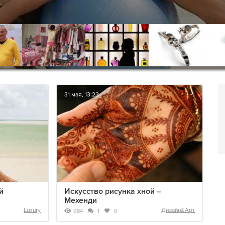
31 мая, 13:23
й
Искусство рисунка хной –
Мехенди
Luxury
Дизайн&Арт
984
1
0