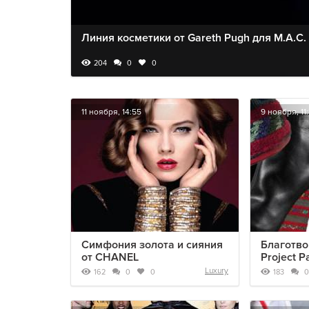
Линия косметики от Gareth Pugh для M.A.C.
204
0
0
11 ноября, 14:55
9 ноября, 11:
Симфония золота и сияния
Благотво
от CHANEL
Project P
Luxury
162
183
0
0
0