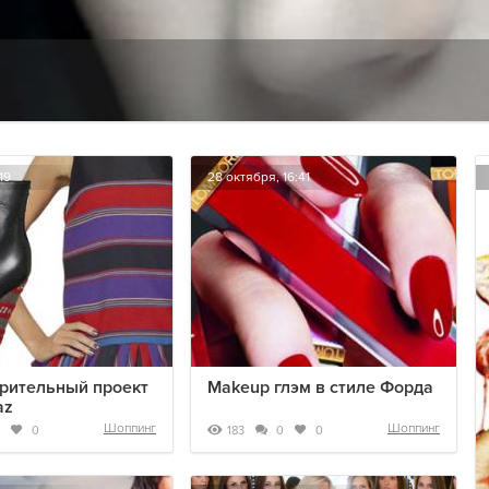
19
28 октября, 16:41
рительный проект
Makeup глэм в стиле Форда
az
Шоппинг
Шоппинг
183
0
0
0