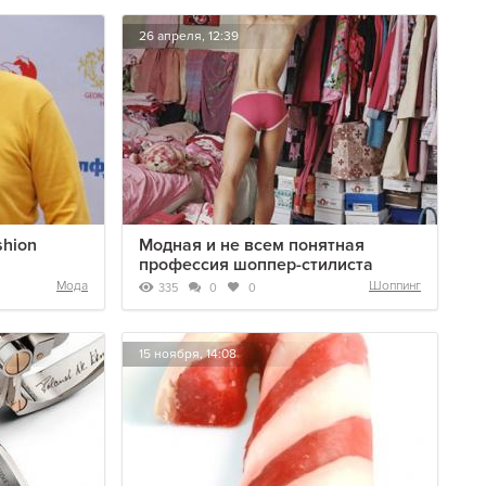
26 апреля, 12:39
shion
Модная и не всем понятная
профессия шоппер-стилиста
Мода
Шоппинг
335
0
0
15 ноября, 14:08