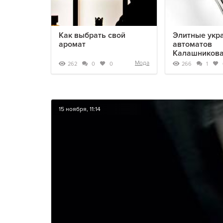
Как выбрать свой
Элитные укр
аромат
автоматов
Калашников
Мода
262
266
0
0
1
15 ноября, 11:14