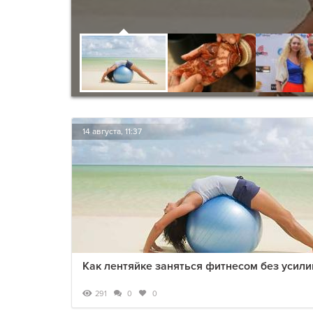
14 августа, 11:37
Как лентяйке заняться фитнесом без усили
291
0
0