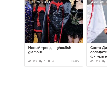
17 октября, 16:33
12 октября, 
Новый тренд — ghoulish
Санта Ди
glamour
обладат
фигуры н
Luxury
273
1423
0
0