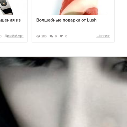
ашения из
Волшебные подарки от Lush
а
Дизайн&Арт
Шоппинг
286
0
0
0