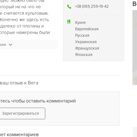
рудно. Можно было бы
В
оторый ни на что не
+38 (061) 259-19-42
не считается культовым,
 Конечно же здесь есть
Кухня:
едалеко от плотины и
Европейская
 которые намерены были
Русская
 клуб работает только по
Украинская
нии
ма, дискотека с 5 вечера
Французская
ь столовая на первом этаже
Японская
ваш отзыв к Вега
тесь чтобы оставить комментарий
Зарегистрироваться
нет комментариев