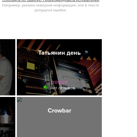
Сообщить об ошибке. Порекомендовать исправление
Например, указана неверная информация, или в тексте
допущена ошибка.
Татьянин день
нет отзывов
Crowbar