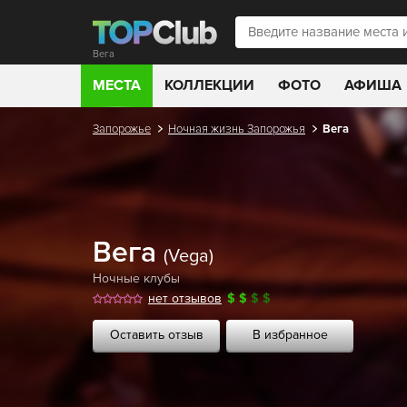
Вега
МЕСТА
КОЛЛЕКЦИИ
ФОТО
АФИША
Запорожье
Ночная жизнь Запорожья
Вега
Вега
(Vega)
Ночные клубы
нет отзывов
$
$
$
$
Оставить отзыв
В избранное