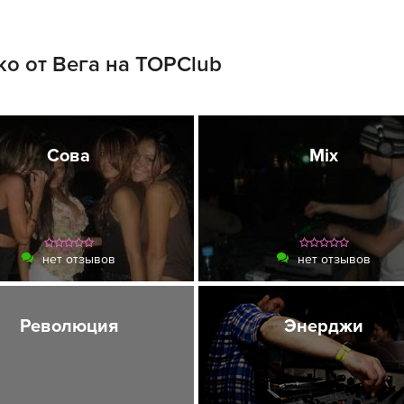
о от Вега на TOPClub
Сова
Mix
нет отзывов
нет отзывов
Революция
Энерджи