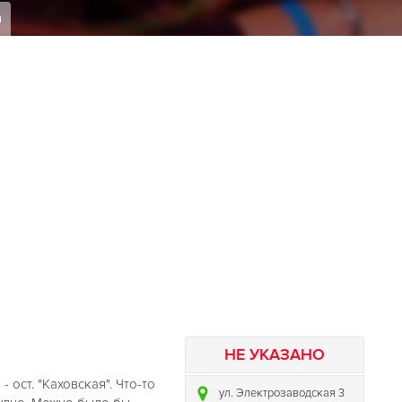
я
НЕ УКАЗАНО
 ост. "Каховская". Что-то
ул. Электрозаводская 3