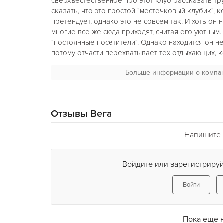
сверхъестественное про этот клуб рассказать т
сказать, что это простой "местечковый клубик", к
претендует, однако это не совсем так. И хоть он 
многие все же сюда приходят, считая его уютным.
"постоянные посетители". Однако находится он н
потому отчасти перехватывает тех отдыхающих,
ехать в "Революцию". Однако в последнее время,
Больше информации о компа
выходным (каждую пятницу и субботу шоу-програм
до 5 утра). Естественно – стриптиз, бильярд. Ест
"а-ля совдепия" говорят, на 100 мест.
Отзывы Вега
Напишите 
Войдите или зарегистрируй
Войти
Пока еще 