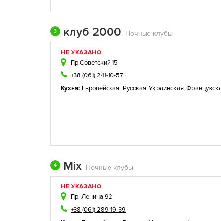
клуб 2000
3
Ночные клубы
НЕ УКАЗАНО
Пр.Советский 15
+38 (061) 241-10-57
Кухня:
Европейская
,
Русская
,
Украинская
,
Французск
Mix
4
Ночные клубы
НЕ УКАЗАНО
Пр. Ленина 92
+38 (061) 289-19-39