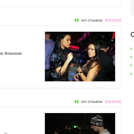
$$
нет отзывов
ая
,
Японская
$$
нет отзывов