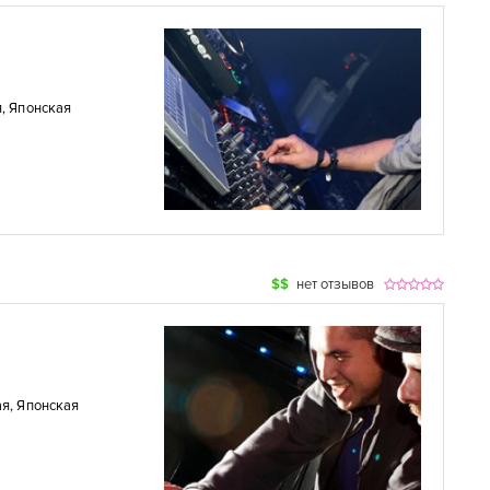
я
,
Японская
$$
нет отзывов
ая
,
Японская