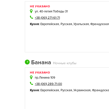
НЕ УКАЗАНО
ул. 40-летия Победы 31
+38 (061) 271-61-71
Кухня:
Европейская
,
Русская
,
Уральская
,
Французска
Банана
7
Ночные клубы
НЕ УКАЗАНО
пр.Ленина 109
+38 (061) 289-71-00
Кухня:
Европейская
,
Русская
,
Украинская
,
Французск