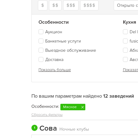
$
$$
$$$
$$$$
Открыто 
Особенности
Кухня
Аукцион
Del 
Банкетные услуги
fusi
Выездное обслуживание
Абх
Доставка
Авс
Показать больше
Показат
По вашим параметрам найдено
12 заведений
Особенности:
Мясное
Сбросить фильтры
Сова
1
Ночные клубы