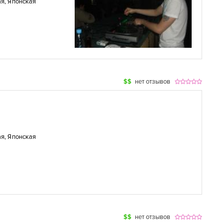
ая
,
Японская
$$
нет отзывов
ая
,
Японская
$$
нет отзывов