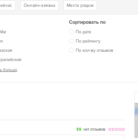
сейчас
Онлайн-заявка
Места рядом
Сортировать по
Mar
По дате
on
По рейтингу
азская
По кол-ву отзывов
тралийская
ь больше
$$
нет отзывов