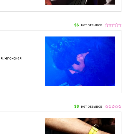
$$
нет отзывов
ая
,
Японская
$$
нет отзывов