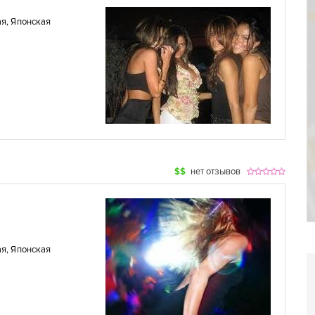
ая
,
Японская
$$
нет отзывов
ая
,
Японская