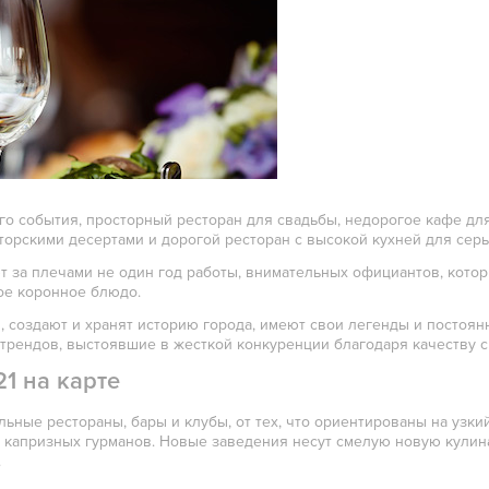
го события, просторный ресторан для свадьбы, недорогое кафе дл
торскими десертами и дорогой ресторан с высокой кухней для серь
т за плечами не один год работы, внимательных официантов, котор
ое коронное блюдо.
и, создают и хранят историю города, имеют свои легенды и постоян
трендов, выстоявшие в жесткой конкуренции благодаря качеству с
1 на карте
ные рестораны, бары и клубы, от тех, что ориентированы на узкий 
 капризных гурманов. Новые заведения несут смелую новую кулина
.