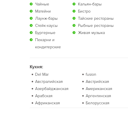
Чайные
Кальян-бары
Матейни
Бистро
Лаунж-бары
Тайские рестораны
Стейк-хаусы
Рыбные рестораны
Бургерные
Живая музыка
Пекарни и
кондитерские
Кухня:
Del Mar
fusion
Австралийская
Австрийская
Азербайджанская
Американская
Арабская
Аргентинская
Африканская
Белорусская
Болгарская
Бразильская
Валлийская
Венгерская
Вьетнамская
Гавайская