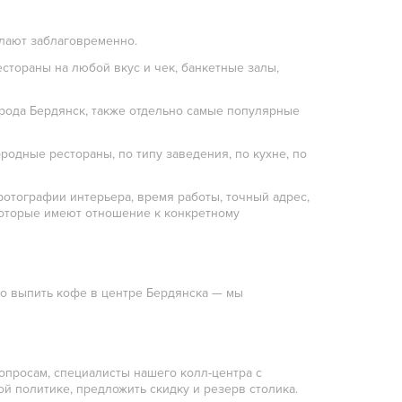
лают заблаговременно.
естораны на любой вкус и чек, банкетные залы,
рода Бердянск, также отдельно самые популярные
родные рестораны, по типу заведения, по кухне, по
фотографии интерьера, время работы, точный адрес,
 которые имеют отношение к конкретному
сто выпить кофе в центре Бердянска — мы
опросам, специалисты нашего колл-центра с
й политике, предложить скидку и резерв столика.