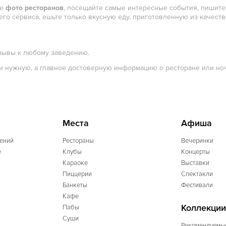
те
фото ресторанов
, посещайте самые интересные события, пишите 
го сервиса, ешьте только вкусную еду, приготовленную из качест
тзывы к любому заведению.
и нужную, а главное достоверную информацию о ресторане или ночн
Места
Афиша
ений
Рестораны
Вечеринки
e
Клубы
Концерты
Караоке
Выставки
Пиццерии
Спектакли
Банкеты
Фестивали
Кафе
Коллекции
Пабы
Суши
Рекомендуемы