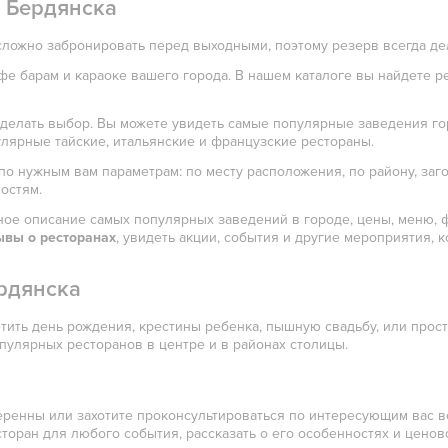
 Бердянска
ложно забронировать перед выходными, поэтому резерв всегда де
фе барам и караоке вашего города. В нашем каталоге вы найдете р
сделать выбор. Вы можете увидеть самые популярные заведения го
улярные тайские, итальянские и французские рестораны.
о нужным вам параметрам: по месту расположения, по району, заго
остям.
ное описание самых популярных заведений в городе, цены, меню, 
ывы о ресторанах
, увидеть акции, события и другие мероприятия,
рдянска
метить день рождения, крестины ребенка, пышную свадьбу, или про
пулярных ресторанов в центре и в районах столицы.
веренны или захотите проконсультироваться по интересующим вас в
торан для любого события, рассказать о его особенностях и ценово