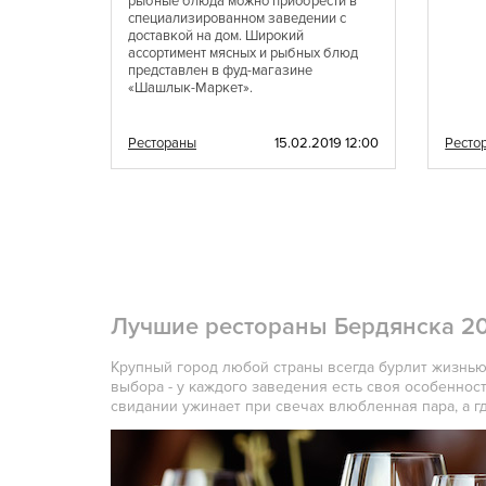
рыбные блюда можно приобрести в
Французская
Чешская
специализированном заведении с
доставкой на дом. Широкий
Швейцарская
Шотландская
ассортимент мясных и рыбных блюд
Югославская
Японская
представлен в фуд-магазине
«Шашлык-Маркет».
Гастрономическая
Ливанская
Паназиатская
Неаполитанская
2012 13:27
Рестораны
15.02.2019 12:00
Ресто
Адриатическая
Сербская
Вегетарианская
Морепродукты
Иранская
BBQ
Лучшие рестораны Бердянска 20
Крупный город любой страны всегда бурлит жизнью
выбора - у каждого заведения есть своя особенност
свидании ужинает при свечах влюбленная пара, а 