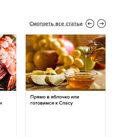
Смотреть все статьи
Прямо в яблочко или
Лето на
и
готовимся к Спасу