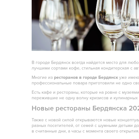
В городе Бердянск всегда найдется место для любо
лучшими сортами кофе, стильная кондитерская с ав
Многие из
ресторанов в городе Бердянск
уже имею
профессиональные повара приготовили не одно св
Есть кафе и рестораны, которые на ровне с музеям
пережившие не одну волну кризисов и кулинарных 
Новые рестораны Бердянска 202
Также с новой силой открываются новые концептуаль
разных посетителей, от семей с шумными детьми до
в считанные дни, а часы с момента своего открытия