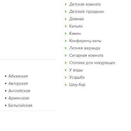
Детская комната
Детский праздник
Домики
Кальян
Камин
Конференц-залы
Летняя веранда
Сигарная комната
Столики для некурящих
У воды
Абхазская
Усадьба
Авторская
Шоу-бар
Английская
Армянская
Бельгийская
Бурятская
Восточная
Голландская