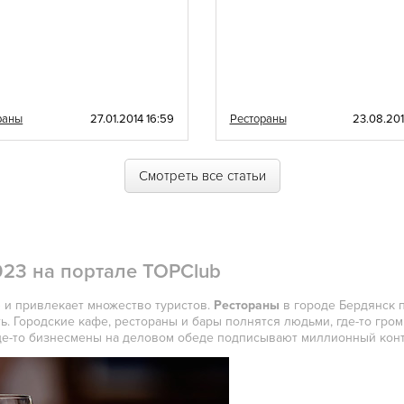
Шведская
Эстонская
Латиноамериканская
Эклектическая
Балканская
раны
27.01.2014 16:59
Рестораны
23.08.201
Баварская
Карибская
Одесская
Смотреть все статьи
23 на портале TOPClub
 и привлекает множество туристов.
Рестораны
в городе Бердянск 
ь. Городские кафе, рестораны и бары полнятся людьми, где-то гром
где-то бизнесмены на деловом обеде подписывают миллионный конт