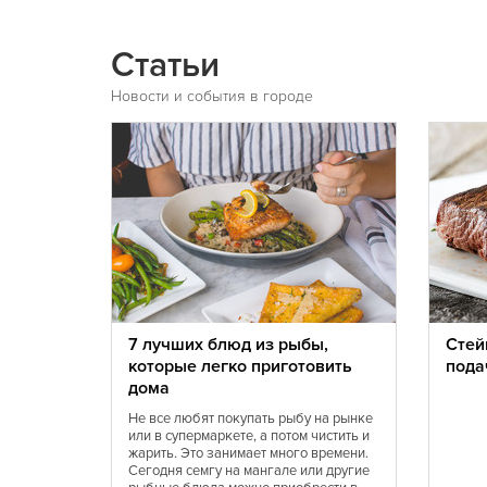
Греческая
Грузинская
Домашняя
Еврейская
Статьи
Египетская
Индийская
Ирландская
Испанская
Новости и события в городе
Кавказская
Казахская
Киргизская
Китайская
Корейская
Кубинская
Латышская
Литовская
Малайзийская
Марийская
Мексиканская
Молдавская
Морская
Немецкая
Полинезийская
Польская
Румынская
Русская
е
7 лучших блюд из рыбы,
Стей
ниями
которые легко приготовить
пода
Скандинавская
Смешанная
дома
Таджикская
Тайская
Не все любят покупать рыбу на рынке
Тибетская
Тосканская
или в супермаркете, а потом чистить и
Турецкая
Узбекская
жарить. Это занимает много времени.
Сегодня семгу на мангале или другие
Уральская
Филиппинская