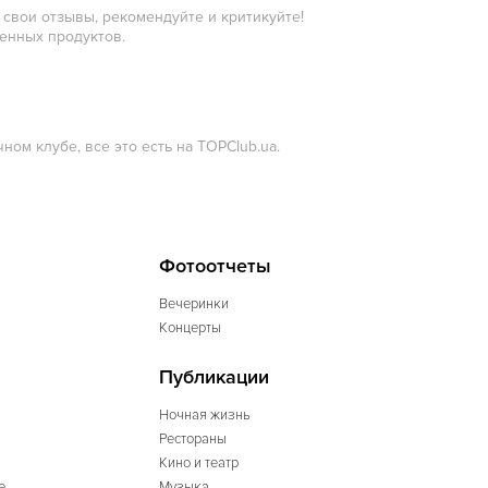
свои отзывы, рекомендуйте и критикуйте!
венных продуктов.
ом клубе, все это есть на TOPClub.ua.
Фотоотчеты
Вечеринки
Концерты
Публикации
Ночная жизнь
Рестораны
Кино и театр
е
Музыка