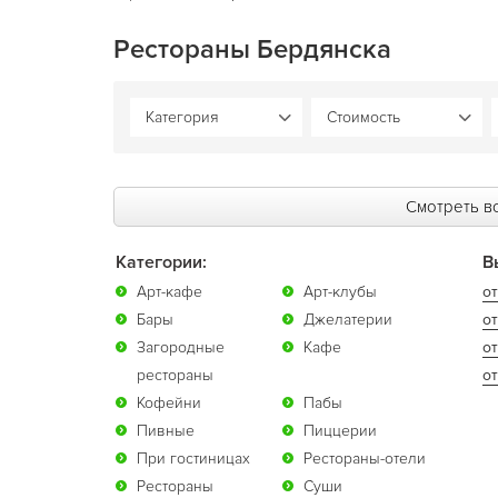
Рестораны Бердянска
Смотреть вс
Категории:
В
Арт-кафе
Арт-клубы
от
Бары
Джелатерии
от
Загородные
Кафе
о
рестораны
от
Кофейни
Пабы
Пивные
Пиццерии
При гостиницах
Рестораны-отели
Рестораны
Суши