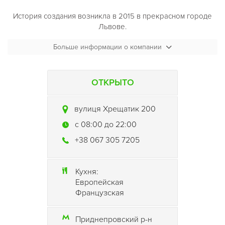
История создания возникла в 2015 в прекрасном городе
Львове.
Сегодня в меню
Больше информации о компании
Lviv Croissants (Львовские круассаны
Черкассы)
можно выбрать фирменные предложения, или
создать свой круассан из предложенных в меню начинок,
дополнив его холодным или горячим напитком. Каждому
ОТКРЫТО
своему посетителю преподносят не просто вкусные и
полезные блюда, а дарят частичку счастья и хорошего
вулиця Хрещатик 200
настроения.
c 08:00 до 22:00
Lviv Croissants (Львовские круассаны Черкассы)
- место
+38 067 305 7205
счастливых людей!
Кухня:
Европейская
Французская
Приднепровский р-н