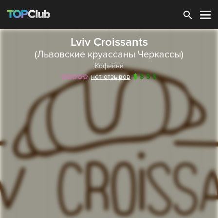
Зарегистрироваться
Lviv Croissants
(Львовские круассаны Черкассы)
Кофейни
нет отзывов
$
$
$
$