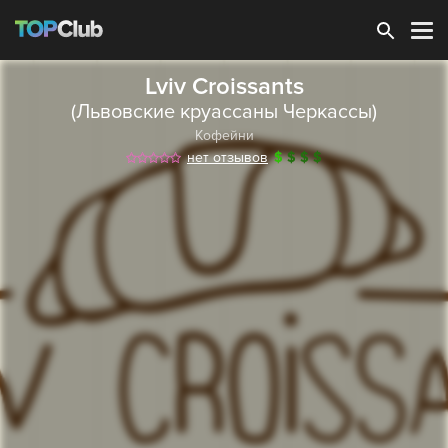
Зарегистрироваться
Lviv Croissants
(Львовские круассаны Черкассы)
Кофейни
нет отзывов
$
$
$
$