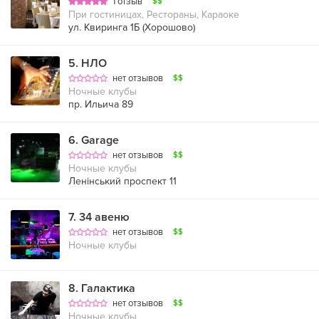
1 отзыв
$$
При гостиницах, Рестораны, Караоке
ул. Квиринга 1Б (Хорошово)
5
.
НЛО
нет отзывов
$$
Ночные клубы
пр. Ильича 89
6
.
Garage
нет отзывов
$$
Ночные клубы
Ленінський проспект 11
7
.
34 авеню
нет отзывов
$$
Ночные клубы
8
.
Галактика
нет отзывов
$$
Ночные клубы