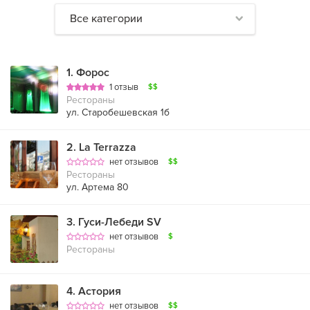
Все категории
1
.
Форос
1 отзыв
$$
Рестораны
ул. Старобешевская 1б
2
.
La Terrazza
нет отзывов
$$
Рестораны
ул. Артема 80
3
.
Гуси-Лебеди SV
нет отзывов
$
Рестораны
4
.
Астория
нет отзывов
$$