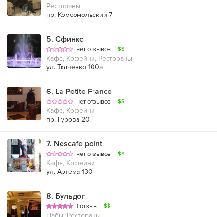
Рестораны
пр. Комсомольский 7
5
.
Сфинкс
нет отзывов
$$
Кафе, Кофейни, Рестораны
ул. Ткаченко 100а
6
.
La Petite France
нет отзывов
$$
Кафе, Кофейни
пр. Гурова 20
7
.
Nescafe point
нет отзывов
$$
Кафе, Кофейни
ул. Артема 130
8
.
Бульдог
1 отзыв
$$
Пабы, Рестораны