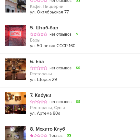
нет отзывов
$$
Кафе, Пиццерии
ул. Октябрьская 77
5
.
Штаб-бар
нет отзывов
$
Бары
ул. 50-летия СССР 160
6
.
Ева
нет отзывов
$$
Рестораны
ул. Щорса 29
7
.
Кабуки
нет отзывов
$$
Рестораны, Суши
ул. Артема 80а
8
.
Мохито Клуб
1 отзыв
$$