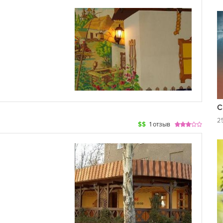
С
25
$$
1 отзыв