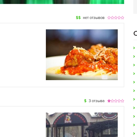
$$
нет отзывов
$
3 отзыва