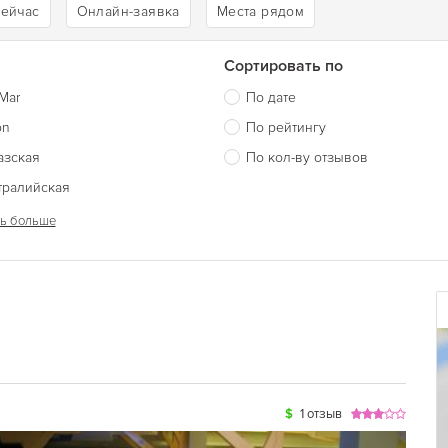
сейчас
Онлайн-заявка
Места рядом
Сортировать по
Mar
По дате
on
По рейтингу
азская
По кол-ву отзывов
тралийская
ь больше
$
1 отзыв