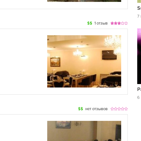
S
7
$$
1 отзыв
P
6
$$
нет отзывов