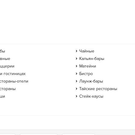
бы
Чайные
вные
Кальян-бары
ццерии
Матейни
и гостиницах
Бистро
стораны-отели
Лаунж-бары
стораны
Тайские рестораны
ши
Стейк-хаусы