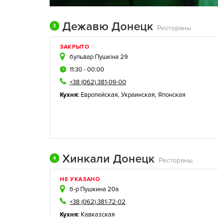
Дежавю Донецк
3
Рестораны
ЗАКРЫТО
бульвар Пушкіна 29
11:30 - 00:00
+38 (062) 381-09-00
Кухня:
Европейская
,
Украинская
,
Японская
Хинкали Донецк
4
Рестораны
НЕ УКАЗАНО
б-р Пушкина 20а
+38 (062) 381-72-02
Кухня:
Кавказская