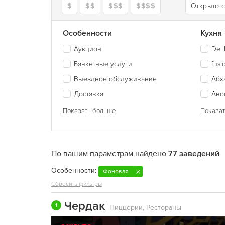
$
$$
$$$
$$$$
Открыто 
Особенности
Кухня
Аукцион
Del 
Банкетные услуги
fusi
Выездное обслуживание
Абх
Доставка
Авс
Показать больше
Показат
По вашим параметрам найдено
77 заведений
Особенности:
Фоновая
Сбросить фильтры
Чердак
1
Пиццерии, Рестораны