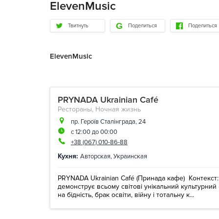
ElevenMusic
Твитнуть
Поделиться
Поделиться
ElevenMusic
PRYNADA Ukrainian Café
Рестораны
,
Ночная жизнь
пр. Героїв Сталінграда, 24
с 12:00 до 00:00
+38 (067) 010-86-88
Кухня:
Авторская
,
Украинская
PRYNADA Ukrainian Café (Принада кафе) Контекст:
демонструє всьому світові унікальний культурни
на бідність, брак освіти, війну і тотальну к...