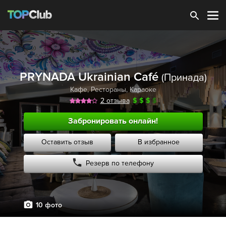
Зарегистрироваться
PRYNADA Ukrainian Café
(Принада)
Кафе
,
Рестораны
,
Караоке
2 отзыва
$
$
$
$
Забронировать онлайн!
Оставить отзыв
В избранное
Резерв по телефону
10 фото