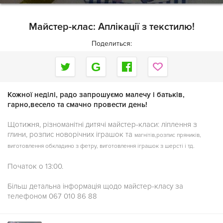
Майстер-клас: Аплікації з текстилю!
Поделиться:
Кожної неділі, радо запрошуємо малечу і батьків,
гарно,весело та смачно провести день!
Щотижня, різноманітні дитячі майстер-класи: ліплення з
глини, розпис новорічних іграшок та
магнітів,розпис пряників,
виготовлення обкладино з фетру, виготовлення іграшок з шерсті і тд.
Початок о 13:00.
Більш детальна інформація щодо майстер-класу за
телефоном 067 010 86 88