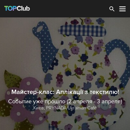
Зарегистрироваться
Майстер-клас: Аплікації з текстилю!
Событие уже прошло (2 апреля - 3 апреля)
Киев,
PRYNADA Ukrainian Café