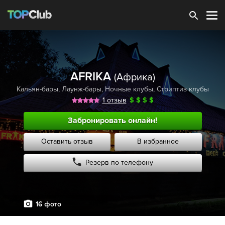
Зарегистрироваться
AFRIKA
(Африка)
Кальян-бары
,
Лаунж-бары
,
Ночные клубы
,
Стриптиз клубы
1 отзыв
$
$
$
$
Забронировать онлайн!
Оставить отзыв
В избранное
Резерв по телефону
16 фото