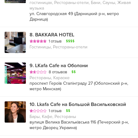
гостиницах, Рестораны-отели, Бани, Сауны, Живая
музыка
ул. Славгородская 49 (
Дарницкий р-н
,
метро
Дарница
)
8
.
BAKKARA HOTEL
1 отзыв
$$$$
Гостиницы, Рестораны-отели
9
.
LKafa Cafe на Оболони
8 отзывов
$$
Рестораны, Караоке
проспект Героїв Сталінграду 27 (
Оболонский р-н
,
метро Минская
)
10
.
Lkafa Cafe на Большой Васильковской
1 отзыв
$$
Бары, Кафе, Рестораны
вулиця Велика Васильківська 116 (
Печерский р-н
,
метро Дворец Украина
)