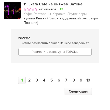
11
.
Lkafa Cafe на Княжем Затоне
нет отзывов
$$
Кафе, Рестораны, Караоке, Лаунж-бары
вулиця Княжий Затон 2 (
Дарницкий р-н
,
метро
Позняки
)
РЕКЛАМА
Хотите разместить баннер Вашего заведения?
Разместить рекламу на TOPClub
1
2
3
4
5
6
7
8
9
10
Следующая