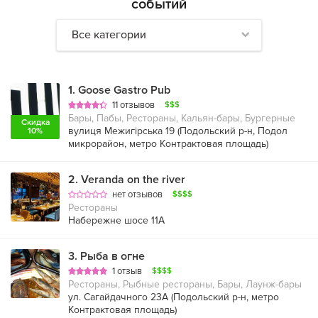
событий
Все категории
1
.
Goose Gastro Pub
11 отзывов
$$$
Бары, Пабы, Рестораны, Кальян-бары, Бургерные
Скидка
вулиця Межигірська 19 (
Подольский р-н
,
Подол
10%
микрорайон
,
метро Контрактовая площадь
)
2
.
Veranda on the river
нет отзывов
$$$$
Рестораны
Набережне шосе 11А
3
.
Рыба в огне
1 отзыв
$$$$
Рестораны, Рыбные рестораны, Бары, Лаунж-бары
ул. Сагайдачного 23А (
Подольский р-н
,
метро
Контрактовая площадь
)