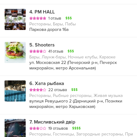
4
.
PM HALL
1 отзыв
$$$
Рестораны, Бары, Пабы
Паркова дорога 16а
5
.
Shooters
41 отзыв
$$$
Бары, Лаунж-бары, Ночные клубы, Караоке
ул. Московская 22 (
Печерский р-н
,
Печерск
микрорайон
,
метро Арсенальная
)
6
.
Хата рыбака
22 отзыва
$$$
Рестораны, Рыбные рестораны, Живая музыка
вулиця Ревуцького 2 (
Дарницкий р-н
,
Позняки
микрорайон
,
метро Харьковская
)
7
.
Мисливський двір
19 отзывов
$$$$
Рестораны, Гостиницы, Загородные рестораны, При