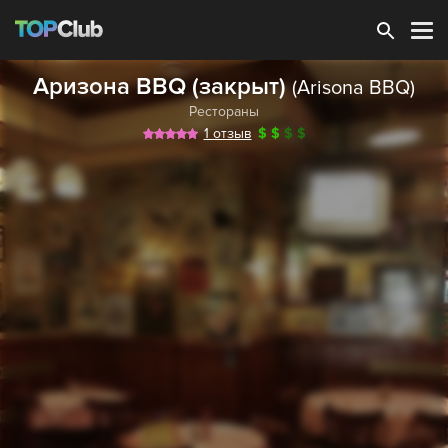
Зарегистрироваться
Аризона BBQ (закрыт)
(Arisona BBQ)
Рестораны
1 отзыв
$
$
$
$