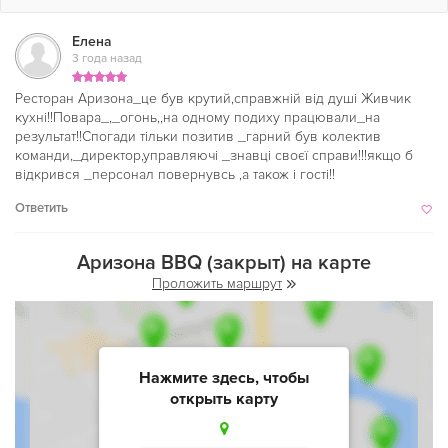
Елена
3 года назад
Ресторан Аризона_це був крутий,справжній від душі Живчик
кухні!!Повара_,_огонь,,на одному подиху працювали_на
результат!!Спогади тільки позитив _гарний був колектив
команди,_директор,управляючі _знавці своєї справи!!!якщо б
відкрився _персонал повернувсь ,а також і гості!!
Ответить
Аризона BBQ (закрыт) на карте
Проложить маршрут
Нажмите здесь, чтобы
открыть карту