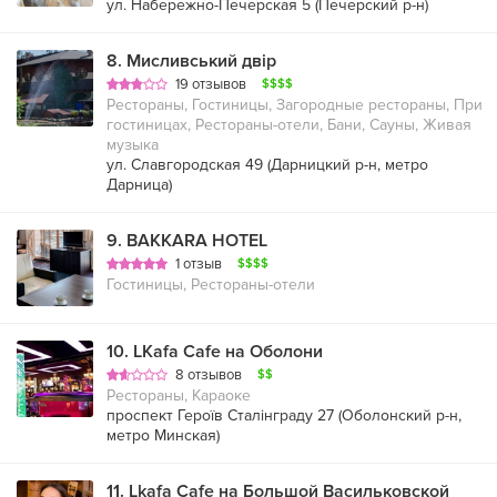
ул. Набережно-Печерская 5 (
Печерский р-н
)
8
.
Мисливський двір
19 отзывов
$$$$
Рестораны, Гостиницы, Загородные рестораны, При
гостиницах, Рестораны-отели, Бани, Сауны, Живая
музыка
ул. Славгородская 49 (
Дарницкий р-н
,
метро
Дарница
)
9
.
BAKKARA HOTEL
1 отзыв
$$$$
Гостиницы, Рестораны-отели
10
.
LKafa Cafe на Оболони
8 отзывов
$$
Рестораны, Караоке
проспект Героїв Сталінграду 27 (
Оболонский р-н
,
метро Минская
)
11
.
Lkafa Cafe на Большой Васильковской