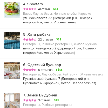
4
.
Shooters
41 отзыв
$$$
Бары, Лаунж-бары, Ночные клубы, Караоке
ул. Московская 22 (
Печерский р-н
,
Печерск
микрорайон
,
метро Арсенальная
)
5
.
Хата рыбака
22 отзыва
$$$
Рестораны, Рыбные рестораны, Живая музыка
вулиця Ревуцького 2 (
Дарницкий р-н
,
Позняки
микрорайон
,
метро Харьковская
)
6
.
Одесский Бульвар
6 отзывов
$$$$
Рестораны, Лаунж-бары, Кейтеринг, Живая музыка
Русанівський бульвар 7 (
Днепровский р-н
,
Русановка микрорайон
,
метро Левобережная
)
7
.
Замок Выдубичи
3 отзыва
$$$
Рестораны, Рыбные рестораны