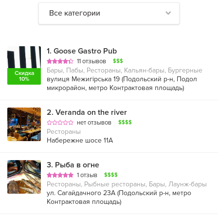
Все категории
1
.
Goose Gastro Pub
11 отзывов
$$$
Бары, Пабы, Рестораны, Кальян-бары, Бургерные
Скидка
вулиця Межигірська 19 (
Подольский р-н
,
Подол
10%
микрорайон
,
метро Контрактовая площадь
)
2
.
Veranda on the river
нет отзывов
$$$$
Рестораны
Набережне шосе 11А
3
.
Рыба в огне
1 отзыв
$$$$
Рестораны, Рыбные рестораны, Бары, Лаунж-бары
ул. Сагайдачного 23А (
Подольский р-н
,
метро
Контрактовая площадь
)