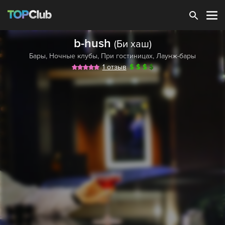
Зарегистрироваться
b-hush
(Би хаш)
Бары
,
Ночные клубы
,
При гостиницах
,
Лаунж-бары
1 отзыв
$
$
$
$