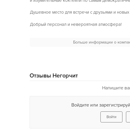
и изумительные коктейли по самым демократичн
Душевное место для встречи с друзьями и новых 
Добрый персонал и невероятная атмосфера!
Представляем известные марки табаков, такие как 
Больше информации о компа
Tangiers, Afzal. Pre-party формат четверг, пятница,
Отзывы Негорчит
Напишите ва
Войдите или зарегистрируй
Войти