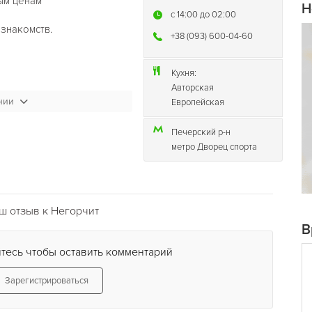
ым ценам
Н
c 14:00 до 02:00
знакомств.
+38 (093) 600-04-60
Кухня:
Serbetli, Nakhla, Starbuzz,
Авторская
нии
 суббота. DJs.
Европейская
Печерский р-н
метро Дворец спорта
ш отзыв к Негорчит
В
тесь чтобы оставить комментарий
Зарегистрироваться