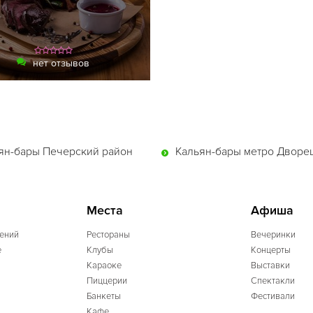
нет отзывов
ян-бары Печерский район
Кальян-бары метро Дворец
Места
Афиша
ений
Рестораны
Вечеринки
e
Клубы
Концерты
Караоке
Выставки
Пиццерии
Спектакли
Банкеты
Фестивали
Кафе