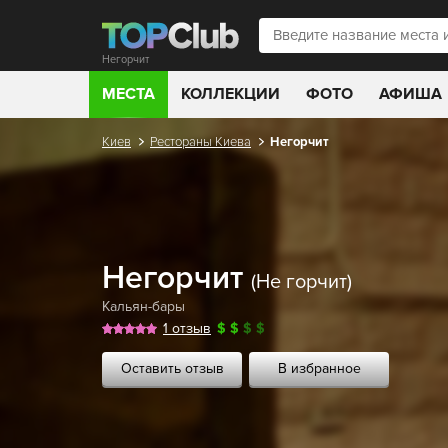
Негорчит
МЕСТА
КОЛЛЕКЦИИ
ФОТО
АФИША
Киев
Рестораны Киева
Негорчит
Негорчит
(Не горчит)
Кальян-бары
1 отзыв
$
$
$
$
Оставить отзыв
В избранное