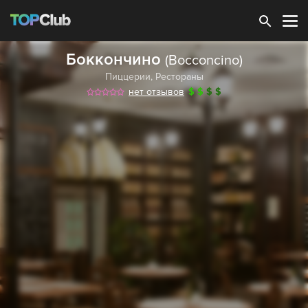
Зарегистрироваться
Боккончино
(Bocconcino)
Пиццерии
,
Рестораны
нет отзывов
$
$
$
$