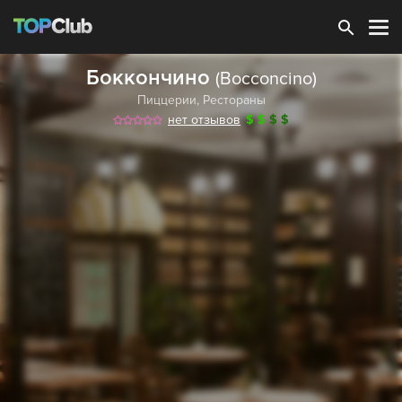
Зарегистрироваться
Боккончино
(Bocconcino)
Пиццерии
,
Рестораны
нет отзывов
$
$
$
$