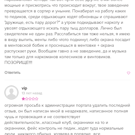
мощные и присмотрись что происходит вокруг, твое заведение
превращается в сортир и уныние. Понабирал на работу каких
то педиков, среди отдыхающих ходят обнонвцы и спрашивают
"дружище, есть пару дорог?" а утром подкидывают наркоту и
увозят отдыхающего искать пару тыщ долларов. Лично был
свидетелем не один раз. Расслабиться там тоже нельзя, я имею
в виду выпить, менты либо чтото подкинут, либо охрана посадит
в ментовской бобик и проснешься в ментовке + охрана
распускает руки. Вообщем гавно а не заведение, да и музыка
там только для наркоманов колесников и винтовиков.
ПОЗОРИЩЕ!!!!
Ответить
vip
13 лет назад
огромная просьба к администрации портала удалить последний
отзыв, он был написан мной в неадеквате, написанное полная
чушь и провокация и не соответствует
действительности...классный клуб, охранники на то и
охранники, фейс контроль не педик...ходят туда нормальные
люди...никакого обнона...хозяева в порядке...все