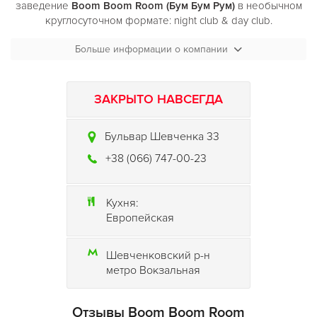
заведение
Boom Boom Room (Бум Бум Рум
)
в необычном
круглосуточном формате: night club & day club.
Концепция нового
Больше информации о компании
клуба Boom Boom Room (Бум Бум
Рум
)
в центре Киева - культурный, веселый,
познавательный и музыкальный ДНЕВНОЙ и НОЧНОЙ
отдых. Что имеется в виду?
ЗАКРЫТО НАВСЕГДА
Выставки и event - мероприятия любого формата,
Бульвар Шевченка 33
перформансы, литературные полдники, живые концерты и
интеллектуальные кино показы - днем.
+38 (066) 747-00-23
Ночью в
клубе
Boom Boom Room
(Бум Бум Рум
)
играет стильная актуальная музыка - от deep house до
Кухня:
позитивного техно, DJ сеты мировых звёзд в сочетании с
Европейская
живой музыкой, фееричные шоу, оригинальные
перформансы и уникально-прекрасные резиденты.
Шевченковский р-н
метро Вокзальная
Отзывы Boom Boom Room