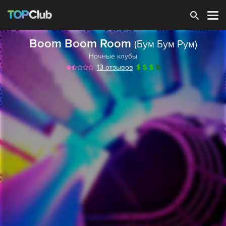
Зарегистрироваться
Boom Boom Room
(Бум Бум Рум)
Ночные клубы
13 отзывов
$
$
$
$