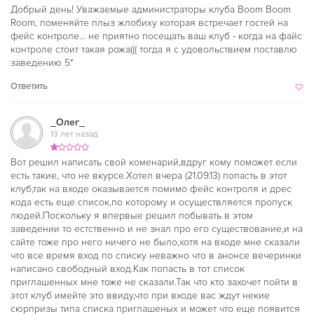
Добрый день! Уважаемые администраторы клуба Boom Boom
Room, поменяйте плыз жлобиху которая встречает гостей на
фейс контроле... не приятно посещать ваш клуб - когда на файс
контроле стоит такая рожа((( тогда я с удовольствием поставлю
заведению 5*
Ответить
_Олег_
13 лет назад
Вот решил написать свой коменарий,вдруг кому поможет если
есть такие, что не вкурсе.Хотел вчера (21.09.13) попасть в этот
клуб,так на входе оказывается помимо фейс контроля и дрес
кода есть еще список,по которому и осуществляется пропуск
людей.Поскольку я впервые решил побывать в этом
заведении то естственно и не знал про его существование,и на
сайте тоже про него ничего не было,хотя на входе мне сказали
что все время вход по списку неважно что в анонсе вечеринки
написано свободный вход.Как попасть в тот список
приглашенных мне тоже не сказали.Так что кто захочет пойти в
этот клуб имейте это ввиду,что при входе вас ждут некие
сюрпризы типа списка приглашеных и может что еще появится