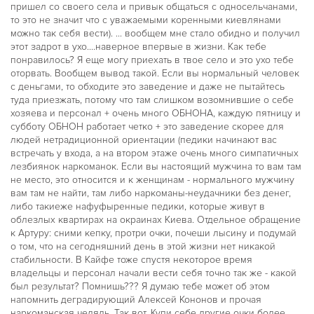
пришел со своего села и привык общаться с односельчанами,
то это не значит что с уважаемыми коренными киевлянами
можно так себя вести). ... вообщем мне стало обидно и получил
этот задрот в ухо....наверное впервые в жизни. Как тебе
понравилось? Я еще могу приехать в твое село и это ухо тебе
оторвать. Вообщем вывод такой. Если вы нормальный человек
с деньгами, то обходите это заведение и даже не пытайтесь
туда приезжать, потому что там слишком возомнившие о себе
хозяева и персонал + очень много ОБНОНА, каждую пятницу и
субботу ОБНОН работает четко + это заведение скорее для
людей нетрадиционной ориентации (педики начинают вас
встречать у входа, а на втором этаже очень много симпатичных
лезбиянок наркоманок. Если вы настоящий мужчина то вам там
не место, это относится и к женщинам - нормального мужчину
вам там не найти, там либо наркоманы-неудачники без денег,
либо такиеже нафуфыренные педики, которые живут в
облезлых квартирах на окраинах Киева. Отдельное обращение
к Артуру: сними кепку, протри очки, почеши лысину и подумай
о том, что на сегодняшний день в этой жизни нет никакой
стабильности. В Кайфе тоже спустя некоторое время
владельцы и персонал начали вести себя точно так же - какой
был результат? Помнишь??? Я думаю тебе может об этом
напомнить деградирующий Алексей Кононов и прочая
наркоманская челядь. Так вот. Купи себе другие очки более