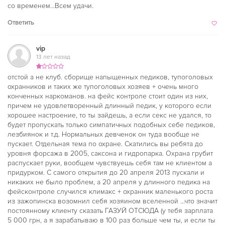
со временем...Всем удачи.
Ответить
vip
13 лет назад
отстой а не клуб. сборище напыщенных педиков, тупоголовых
охранников и таких же тупоголовых хозяев + очень много
конченных наркоманов. на фейс контроле стоит один из них,
причем не удовлетворенный длинный педик, у которого если
хорошее настроение, то ты зайдешь, а если секс не удался, то
будет пропускать только симпатичных подобных себе педиков,
лезбиянок и т.д. Нормальных девченок он туда вообще не
пускает. Отдельная тема по охране. Скатились вы ребята до
уровня форсажа в 2005, саксона и гидропарка. Охрана грубит
распускает руки, вообщем чувствуешь себя там не клиентом а
придурком. С самого открытия до 20 апреля 2013 пускали и
никаких не было проблем, а 20 апреля у длинного педика на
фейсконтроле случился климакс + охранник маленького роста
из зажопинска возомнил себя хозяином вселенной ...что значит
постоянному клиенту сказать ГАЗУЙ ОТСЮДА (у тебя зарплата
5 000 грн, а я зарабатываю в 100 раз больше чем ты, и если ты