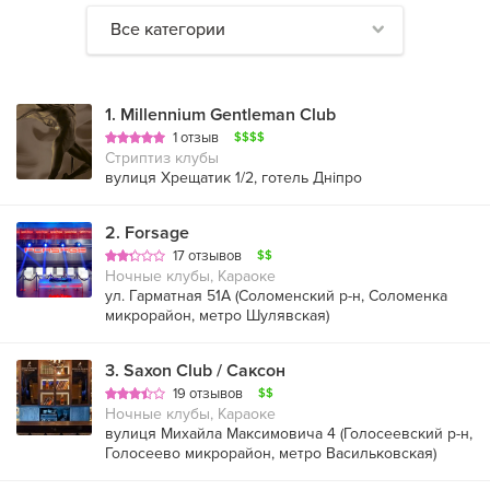
Все категории
1
.
Millennium Gentleman Club
1 отзыв
$$$$
Стриптиз клубы
вулиця Хрещатик 1/2, готель Дніпро
2
.
Forsage
17 отзывов
$$
Ночные клубы, Караоке
ул. Гарматная 51А (
Соломенский р-н
,
Соломенка
микрорайон
,
метро Шулявская
)
3
.
Saxon Club / Саксон
19 отзывов
$$
Ночные клубы, Караоке
вулиця Михайла Максимовича 4 (
Голосеевский р-н
,
Голосеево микрорайон
,
метро Васильковская
)