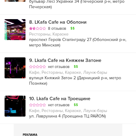
бульвар Лесі Українки 34 (
Печерский р-н
,
метро
Печерская
)
8
.
LKafa Cafe на Оболони
8 отзывов
$$
Рестораны, Караоке
проспект Героїв Сталінграду 27 (
Оболонский р-н
,
метро Минская
)
9
.
Lkafa Cafe на Княжем Затоне
нет отзывов
$$
Кафе, Рестораны, Караоке, Лаунж-бары
вулиця Княжий Затон 2 (
Дарницкий р-н
,
метро
Позняки
)
10
.
Lkafa Cafe на Троещине
нет отзывов
$$
Кафе, Рестораны, Караоке, Лаунж-бары
ул. Лаврухина 4 (Троещина ТЦ РАЙON)
РЕКЛАМА