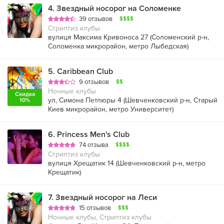
4
.
Звездный носорог на Соломенке
39 отзывов
$$$$
Стриптиз клубы
вулиця Максима Кривоноса 27 (
Соломенский р-н
,
Соломенка микрорайон
,
метро Лыбедская
)
5
.
Caribbean Club
9 отзывов
$$
Ночные клубы
Скидка
ул, Симона Петлюры 4 (
Шевченковский р-н
,
Старый
10%
Киев микрорайон
,
метро Университет
)
6
.
Princess Men's Club
74 отзыва
$$$$
Стриптиз клубы
вулиця Хрещатик 14 (
Шевченковский р-н
,
метро
Крещатик
)
7
.
Звездный носорог на Леси
15 отзывов
$$$
Ночные клубы, Стриптиз клубы