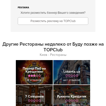
РЕКЛАМА
Хотите разместить баннер Вашего заведения?
Разместить рекламу на TOPClub
Другие Рестораны недалеко от Буду позже на
TOPClub
Киев - Рестораны
Портер Паб на
Крещатике
Lokanta.ua
8 отзывов
нет отзывов
7 Самураев
Руккола Крещатик
нет отзывов
нет отзывов