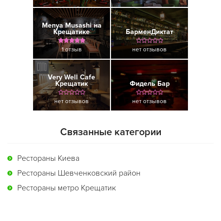
Menya Musashi на
Крещатике
БарменДиктат
1 отзыв
нет отзывов
Very Well Cafe
Крещатик
Фидель Бар
нет отзывов
нет отзывов
Связанные категории
Рестораны Киева
Рестораны Шевченковский район
Рестораны метро Крещатик