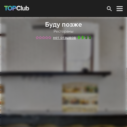
Зарегистрироваться
Буду позже
Рестораны
нет отзывов
$
$
$
$