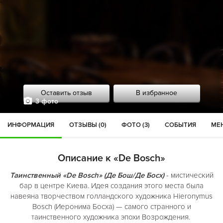
Оставить отзыв
В избранное
3 фото
ИНФОРМАЦИЯ
ОТЗЫВЫ (0)
ФОТО (3)
СОБЫТИЯ
МЕН
Описание к «De Bosch»
Таинственный «De Bosch» (Де Бош/Де Босх)
- мистический
бар в центре Киева. Идея создания этого места была
навеяна творчеством голландского художника Hieronymus
Bosch (Иеронима Босха) — самого странного и
таинственного художника эпохи Возрождения.