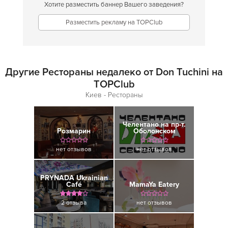
Хотите разместить баннер Вашего заведения?
Разместить рекламу на TOPClub
Другие Рестораны недалеко от Don Tuchini на
TOPClub
Киев - Рестораны
Челентано на пр-т.
Розмарин
Оболонском
нет отзывов
нет отзывов
PRYNADA Ukrainian
Café
MamaYa Eatery
2 отзыва
нет отзывов