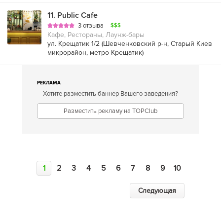
11
.
Public Cafe
3 отзыва
$$$
Кафе, Рестораны, Лаунж-бары
ул. Крещатик 1/2 (
Шевченковский р-н
,
Старый Киев
микрорайон
,
метро Крещатик
)
РЕКЛАМА
Хотите разместить баннер Вашего заведения?
Разместить рекламу на TOPClub
1
2
3
4
5
6
7
8
9
10
Следующая