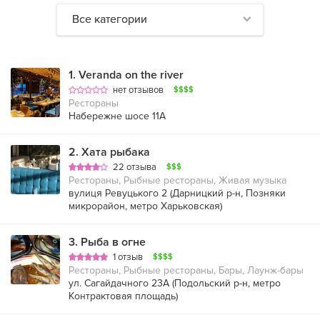
Все категории
1
.
Veranda on the river
нет отзывов
$$$$
Рестораны
Набережне шосе 11А
2
.
Хата рыбака
22 отзыва
$$$
Рестораны, Рыбные рестораны, Живая музыка
вулиця Ревуцького 2 (
Дарницкий р-н
,
Позняки
микрорайон
,
метро Харьковская
)
3
.
Рыба в огне
1 отзыв
$$$$
Рестораны, Рыбные рестораны, Бары, Лаунж-бары
ул. Сагайдачного 23А (
Подольский р-н
,
метро
Контрактовая площадь
)