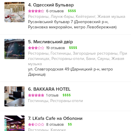
4
.
Одесский Бульвар
6 отзывов
$$$$
Рестораны, Лаунж-бары, Кейтеринг, Живая музыка
Русанівський бульвар 7 (
Днепровский р-н
,
Русановка микрорайон
,
метро Левобережная
)
5
.
Мисливський двір
19 отзывов
$$$$
Рестораны, Гостиницы, Загородные рестораны, При
гостиницах, Рестораны-отели, Бани, Сауны, Живая
музыка
ул. Славгородская 49 (
Дарницкий р-н
,
метро
Дарница
)
6
.
BAKKARA HOTEL
1 отзыв
$$$$
Гостиницы, Рестораны-отели
7
.
LKafa Cafe на Оболони
8 отзывов
$$
Рестораны, Караоке