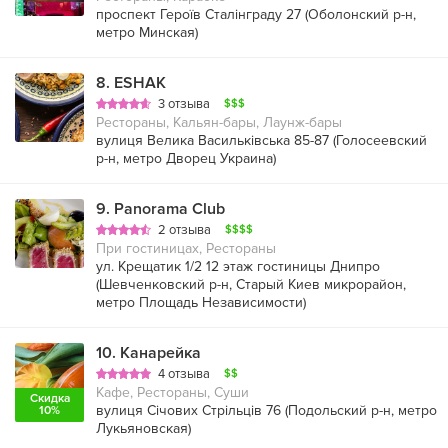
проспект Героїв Сталінграду 27 (
Оболонский р-н
,
метро Минская
)
8
.
ESHAK
3 отзыва
$$$
Рестораны, Кальян-бары, Лаунж-бары
вулиця Велика Васильківська 85-87 (
Голосеевский
р-н
,
метро Дворец Украина
)
9
.
Panorama Club
2 отзыва
$$$$
При гостиницах, Рестораны
ул. Крещатик 1/2 12 этаж гостиницы Днипро
(
Шевченковский р-н
,
Старый Киев микрорайон
,
метро Площадь Независимости
)
10
.
Канарейка
4 отзыва
$$
Кафе, Рестораны, Суши
Скидка
вулиця Січових Стрільців 76 (
Подольский р-н
,
метро
10%
Лукьяновская
)