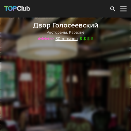
Зарегистрироваться
Двор Голосеевский
Рестораны
,
Караоке
30 отзывов
$
$
$
$