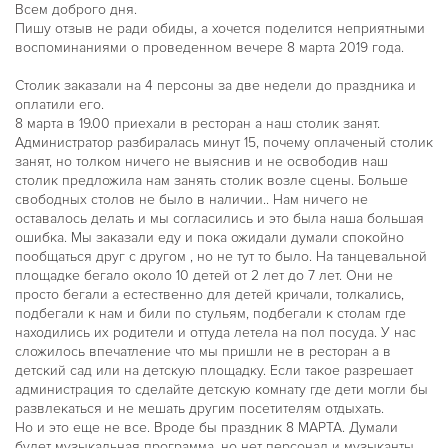
Всем доброго дня.
Пишу отзыв не ради обиды, а хочется поделится неприятными
воспоминаниями о проведенном вечере 8 марта 2019 года.
Столик заказали на 4 персоны за две недели до праздника и
оплатили его.
8 марта в 19.00 приехали в ресторан а наш столик занят.
Администратор разбиралась минут 15, почему оплаченый столик
занят, но толком ничего не выяснив и не освободив наш
столик предложила нам занять столик возле сцены. Больше
свободных столов не было в наличии.. Нам ничего не
оставалось делать и мы согласились и это была наша большая
ошибка. Мы заказали еду и пока ожидали думали спокойно
пообщаться друг с другом , но не тут то было. На танцевальной
площадке бегало около 10 детей от 2 лет до 7 лет. Они не
просто бегали а естественно для детей кричали, толкались,
подбегали к нам и били по стульям, подбегали к столам где
находились их родители и оттуда летела на пол посуда. У нас
сложилось впечатление что мы пришли не в ресторан а в
детский сад или на детскую площадку. Если такое разрешает
администрация то сделайте детскую комнату где дети могли бы
развлекаться и не мешать другим посетителям отдыхать.
Но и это еще не все. Вроде бы праздник 8 МАРТА. Думали
будет музыкальная программа, но нет персонал и музыканты