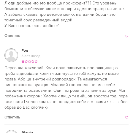
Люди добрые что это вообще происходит??? Это уровень
бомжатни и обслуживание и повар и администратор такие же.
А забыла сказать про детское меню, мы взяли борщ - это
томатный соус разведённый водой.
У Вас совесть есть вообще?
Ответить
Eva
5 лет назад
Персонал жахливий. Коли вони запитують про вакцинацію
треба відповідати коли ти запитуєш то тобі кажуть: не маєте
права. Або це внутреній розпорядок. Та намагаються
виштовхати на вулицю. Молодий охоронець не вміє себе
поводити та розмовляти. Одні погрози та хапання за руки. Мої
побажання охороні: Хлопчик якщо ти вийшов зростом тоді пора
вже стати і чоловіком та не поводити себе з жінками як ….. ( без
образ до Вас хлопчик)
Ответить
Маоія