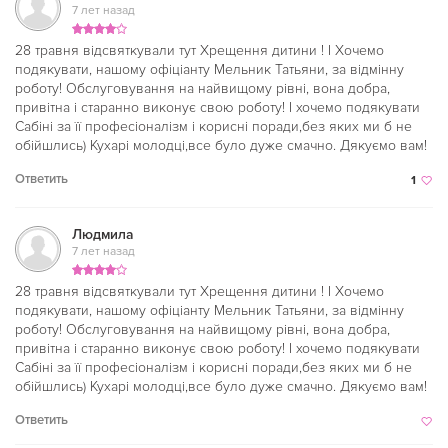
7 лет назад
28 травня відсвяткували тут Хрещення дитини ! І Хочемо
подякувати, нашому офіціанту Мельник Татьяни, за відмінну
роботу! Обслуговування на найвищому рівні, вона добра,
привітна і старанно виконує свою роботу! І хочемо подякувати
Сабіні за її професіоналізм і корисні поради,без яких ми б не
обійшлись) Кухарі молодці,все було дуже смачно. Дякуємо вам!
Ответить
1
Людмила
7 лет назад
28 травня відсвяткували тут Хрещення дитини ! І Хочемо
подякувати, нашому офіціанту Мельник Татьяни, за відмінну
роботу! Обслуговування на найвищому рівні, вона добра,
привітна і старанно виконує свою роботу! І хочемо подякувати
Сабіні за її професіоналізм і корисні поради,без яких ми б не
обійшлись) Кухарі молодці,все було дуже смачно. Дякуємо вам!
Ответить