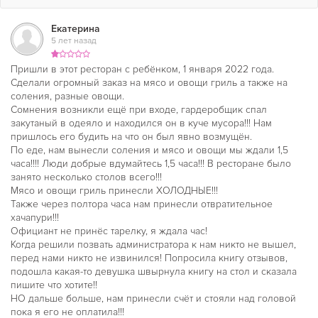
Екатерина
5 лет назад
Пришли в этот ресторан с ребёнком, 1 января 2022 года.
Сделали огромный заказ на мясо и овощи гриль а также на
соления, разные овощи.
Сомнения возникли ещё при входе, гардеробщик спал
закутаный в одеяло и находился он в куче мусора!!! Нам
пришлось его будить на что он был явно возмущён.
По еде, нам вынесли соления и мясо и овощи мы ждали 1,5
часа!!!! Люди добрые вдумайтесь 1,5 часа!!! В ресторане было
занято несколько столов всего!!!
Мясо и овощи гриль принесли ХОЛОДНЫЕ!!!
Также через полтора часа нам принесли отвратительное
хачапури!!!
Официант не принёс тарелку, я ждала час!
Когда решили позвать администратора к нам никто не вышел,
перед нами никто не извинился! Попросила книгу отзывов,
подошла какая-то девушка швырнула книгу на стол и сказала
пишите что хотите!!
НО дальше больше, нам принесли счёт и стояли над головой
пока я его не оплатила!!!