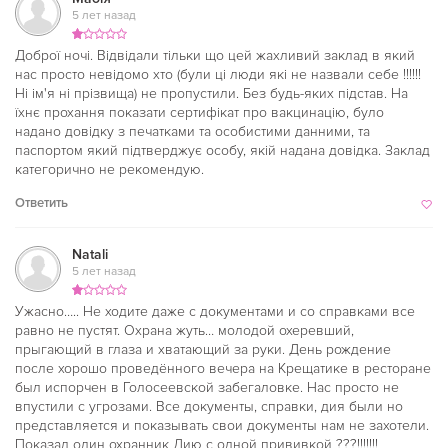
5 лет назад
Доброї ночі. Відвідали тільки що цей жахливий заклад в який
нас просто невідомо хто (були ці люди які не назвали себе !!!!!!
Ні ім'я ні прізвища) не пропустили. Без будь-яких підстав. На
їхнє прохання показати сертифікат про вакцинацію, було
надано довідку з печатками та особистими данними, та
паспортом який підтверджує особу, якій надана довідка. Заклад
категорично не рекомендую.
Ответить
Natali
5 лет назад
Ужасно….. Не ходите даже с документами и со справками все
равно не пустят. Охрана жуть… молодой охеревший,
прыгающий в глаза и хватающий за руки. День рождение
после хорошо проведённого вечера на Крещатике в ресторане
был испорчен в Голосеевской забегаловке. Нас просто не
впустили с угрозами. Все документы, справки, дия были но
представляется и показывать свои документы нам не захотели.
Показал один охранник Дию с одной прививкой ???!!!!!!!