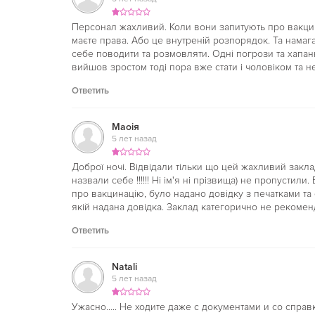
Персонал жахливий. Коли вони запитують про вакцина
маєте права. Або це внутреній розпорядок. Та нама
себе поводити та розмовляти. Одні погрози та хапан
вийшов зростом тоді пора вже стати і чоловіком та не
Ответить
Маоія
5 лет назад
Доброї ночі. Відвідали тільки що цей жахливий закла
назвали себе !!!!!! Ні ім'я ні прізвища) не пропустили
про вакцинацію, було надано довідку з печатками та
якій надана довідка. Заклад категорично не рекомен
Ответить
Natali
5 лет назад
Ужасно….. Не ходите даже с документами и со справ