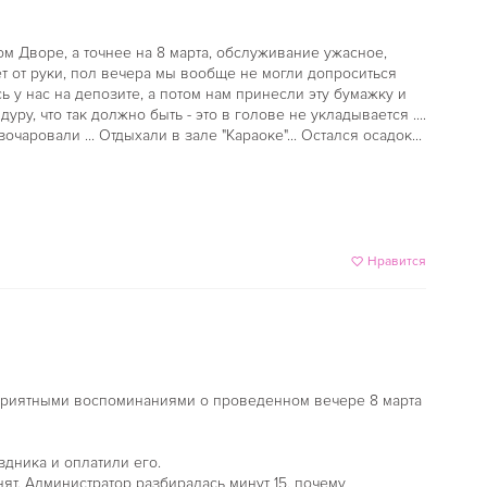
м Дворе, а точнее на 8 марта, обслуживание ужасное,
т от руки, пол вечера мы вообще не могли допроситься
сь у нас на депозите, а потом нам принесли эту бумажку и
дуру, что так должно быть - это в голове не укладывается ....
чаровали ... Отдыхали в зале "Караоке"... Остался осадок...
Нравится
еприятными воспоминаниями о проведенном вечере 8 марта
здника и оплатили его.
нят. Администратор разбиралась минут 15, почему