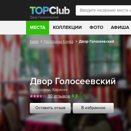
Двор Голосеевский
МЕСТА
КОЛЛЕКЦИИ
ФОТО
АФИША
Киев
Рестораны Киева
Двор Голосеевский
Двор Голосеевский
Рестораны
,
Караоке
30 отзывов
$
$
$
$
Оставить отзыв
В избранное