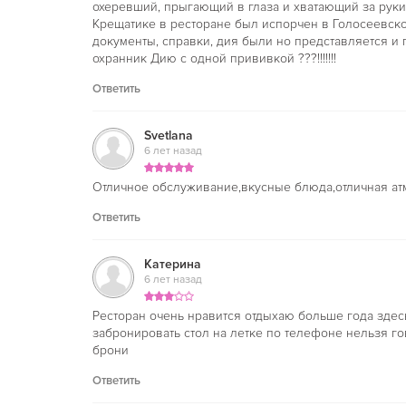
охеревший, прыгающий в глаза и хватающий за рук
Крещатике в ресторане был испорчен в Голосеевской
документы, справки, дия были но представляется и 
охранник Дию с одной прививкой ???!!!!!!!
Ответить
Svetlana
6 лет назад
Отличное обслуживание,вкусные блюда,отличная ат
Ответить
Катерина
6 лет назад
Ресторан очень нравится отдыхаю больше года здесь
забронировать стол на летке по телефоне нельзя г
брони
Ответить