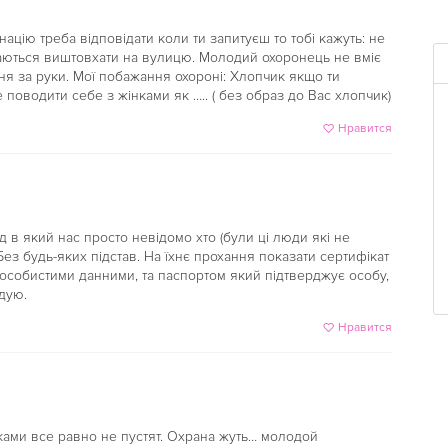
цію треба відповідати коли ти запитуєш то тобі кажуть: не
гаються виштовхати на вулицю. Молодий охоронець не вміє
ня за руки. Мої побажання охороні: Хлопчик якщо ти
 поводити себе з жінками як ….. ( без образ до Вас хлопчик)
Нравится
д в який нас просто невідомо хто (були ці люди які не
. Без будь-яких підстав. На їхнє прохання показати сертифікат
 особистими данними, та паспортом який підтверджує особу,
дую.
Нравится
ками все равно не пустят. Охрана жуть… молодой