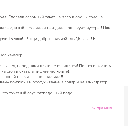
иятие, фуршет,
или семейное торжество в
никальными и
года. Сделали огромный заказ на мясо и овощи гриль а
 хотелось бы.
 закутаный в одеяло и находился он в куче мусора!!! Нам
 1,5 часа!!!! Люди добрые вдумайтесь 1,5 часа!!! В
ое хачапури!!!
не вышел, перед нами никто не извинился! Попросила книгу
а стол и сказала пишите что хотите!!
оловой пока я его не оплатила!!!
овень бомжатни и обслуживание и повар и администратор
- это томатный соус разведённый водой.
Нравится