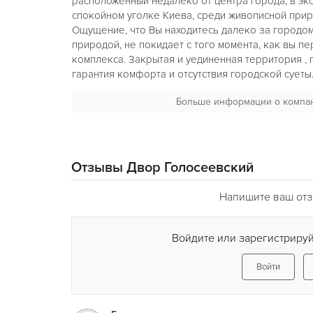
расположенный недалеко от центра города, в эко
спокойном уголке Киева, среди живописной прир
Ощущение, что Вы находитесь далеко за городом
природой, не покидает с того момента, как вы п
комплекса. Закрытая и уединенная территория , п
гарантия комфорта и отсутствия городской суеты
Больше информации о компа
Меню ресторана удовлетворит гастрономически
требовательного гурмана, поразив его разнооб
кухни. Невозможно отказаться от ароматных хача
пикантных сациви, люля-кебаба по -кавказски . 
армянским и автрским рецептам- одни из лучших
Отзывы Двор Голосеевский
ресторана
Двор Голосеевский
это маленькое пр
созданное с любовью мастерами своего дела.Отд
Напишите ваш отз
ароматные восточные кальяны и разнообразную 
Ценителей вин ждут предложения от лучших про
территория «Двора Голосеевского» погружается 
Войдите или зарегистрируй
тенденции музыкальной культуры. В ресторане и
веселые и зажигательные цыганские напевы, а р
Войти
скрипки сделают вечер незабываемым.
Мы любим принимать гостей и трепетно относимс