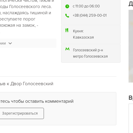
логически чистом, тихом и
Д
оды Голосеевского леса.
c 11:00 до 06:00
, наслаждаясь тишиной и
+38 (044) 259-00-01
ереступаете порог
охожая на замок, -
.
Кухня:
Кавказская
нии
е желания самого
разием блюд кавказской
Голосеевский р-н
пури, аппетитных и
метро Голосеевская
А местные шашлыки по
 в городе. Каждое блюдо
оизведение искусства,
ельно стоит отметить
ыв к Двор Голосеевский
алкогольную карту.
изводителей. Вечером
В
в актуальные и модные
тесь чтобы оставить комментарий
грают ди-джеи, раздаются
омантические звуки
Зарегистрироваться
я ко всем пожеланиям.