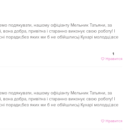
чемо подякувати, нашому офіціанту Мельник Татьяни, за
 вона добра, привітна і старанно виконує свою роботу! І
сні поради,без яких ми б не обійшлись) Кухарі молодці,все
1
Нравится
чемо подякувати, нашому офіціанту Мельник Татьяни, за
 вона добра, привітна і старанно виконує свою роботу! І
сні поради,без яких ми б не обійшлись) Кухарі молодці,все
Нравится