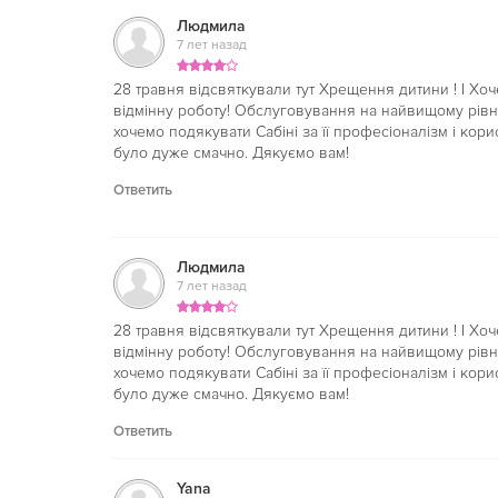
Людмила
7 лет назад
28 травня відсвяткували тут Хрещення дитини ! І Хо
відмінну роботу! Обслуговування на найвищому рівні,
хочемо подякувати Сабіні за її професіоналізм і кори
було дуже смачно. Дякуємо вам!
Ответить
Людмила
7 лет назад
28 травня відсвяткували тут Хрещення дитини ! І Хо
відмінну роботу! Обслуговування на найвищому рівні,
хочемо подякувати Сабіні за її професіоналізм і кори
було дуже смачно. Дякуємо вам!
Ответить
Yana