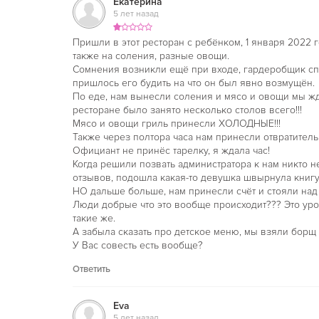
Екатерина
Банкет, деловая встреча, корпоративное меропр
5 лет назад
презентация, конференция, светская вечеринка 
«Голосеевском Дворе»
будут торжественными, у
Пришли в этот ресторан с ребёнком, 1 января 2022 
незабываемыми – то есть именно такими, как Вам
также на соления, разные овощи.
Сомнения возникли ещё при входе, гардеробщик спал
пришлось его будить на что он был явно возмущён.
По еде, нам вынесли соления и мясо и овощи мы ждали
ресторане было занято несколько столов всего!!!
Мясо и овощи гриль принесли ХОЛОДНЫЕ!!!
Также через полтора часа нам принесли отвратительн
Официант не принёс тарелку, я ждала час!
Когда решили позвать администратора к нам никто 
отзывов, подошла какая-то девушка швырнула книгу н
НО дальше больше, нам принесли счёт и стояли над г
Люди добрые что это вообще происходит??? Это ур
такие же.
А забыла сказать про детское меню, мы взяли борщ 
У Вас совесть есть вообще?
Ответить
Eva
5 лет назад