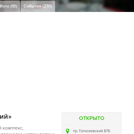
Фото (10)
События (270)
кий»
ОТКРЫТО
й комплекс,
пр. Голосеевский 87Б