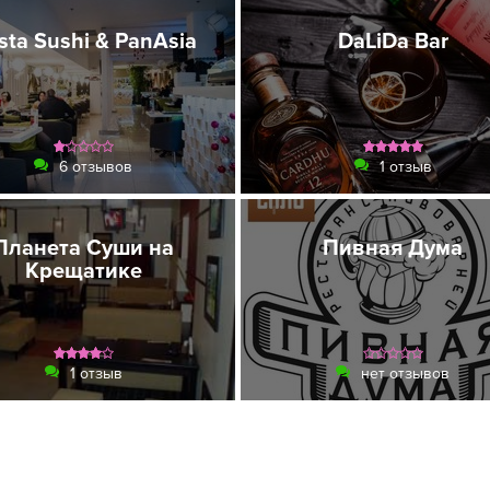
sta Sushi & PanAsia
DaLiDa Bar
6 отзывов
1 отзыв
Планета Суши на
Пивная Дума
Крещатике
1 отзыв
нет отзывов