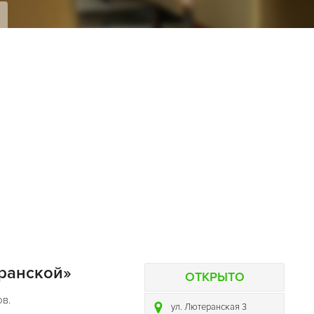
я
ранской»
ОТКРЫТО
ов.
ул. Лютеранская 3