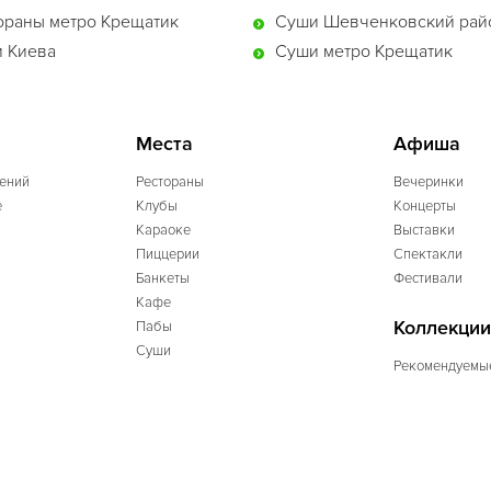
ораны метро Крещатик
Суши Шевченковский рай
 Киева
Суши метро Крещатик
Места
Афиша
ений
Рестораны
Вечеринки
e
Клубы
Концерты
Караоке
Выставки
Пиццерии
Спектакли
Банкеты
Фестивали
Кафе
Коллекции
Пабы
Суши
Рекомендуемы