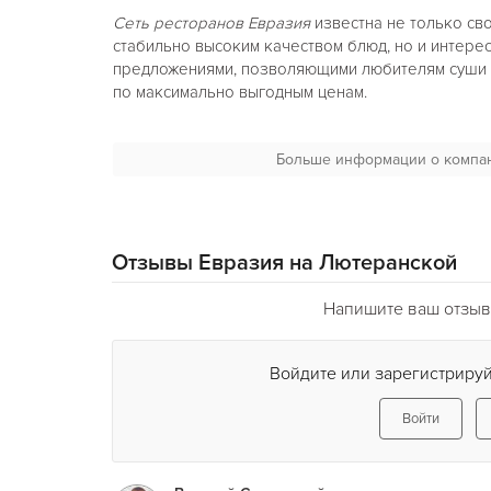
Сеть ресторанов Евразия
известна не только св
стабильно высоким качеством блюд, но и интере
предложениями, позволяющими любителям суши 
по максимально выгодным ценам.
Самая известная акция сети
Евразия
– «Счастлив
акция с 15-00 до 18-00 "Счастливые Часы" - при 
Больше информации о компа
такое же получаете бесплатно.
Отзывы Евразия на Лютеранской
Напишите ваш отзыв
Войдите или зарегистрируй
Войти