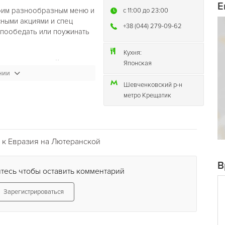
Е
оим разнообразным меню и
c 11:00 до 23:00
сными акциями и спец
+38 (044) 279-09-62
пообедать или поужинать
Кухня:
ые часы» Каждый день
Японская
заказе одного блюда второе
нии
Шевченковский р-н
метро Крещатик
 к Евразия на Лютеранской
В
тесь чтобы оставить комментарий
Зарегистрироваться