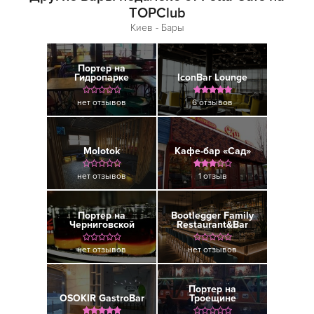
TOPClub
Киев - Бары
Портер на
Гидропарке
IconBar Lounge
нет отзывов
6 отзывов
Molotok
Кафе-бар «Сад»
нет отзывов
1 отзыв
Портер на
Bootlegger Family
Черниговской
Restaurant&Bar
нет отзывов
нет отзывов
Портер на
OSOKIR GastroBar
Троещине