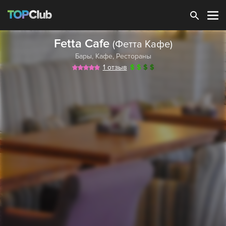
Зарегистрироваться
Fetta Cafe
(Фетта Кафе)
Бары
,
Кафе
,
Рестораны
1 отзыв
$
$
$
$