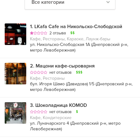
Все категории
1
.
LKafa Cafe на Никольско-Слободской
2 отзыва
$$
Кафе, Рестораны, Караоке, Лаунж-бары
ул. Никольско-Слободская 1А (
Днепровский р-н
,
метро Левобережная
)
2
.
Мацони кафе-сыроварня
нет отзывов
$$$
Кафе, Рестораны
бул. Игоря Шамо (Давидова) 1/5 (
Днепровский р-н
,
метро Левобережная
)
3
.
Шоколадница КОМОD
нет отзывов
$
Кафе, Кондитерские
ул. Луначарского 4 (
Днепровский р-н
,
метро
Левобережная
)