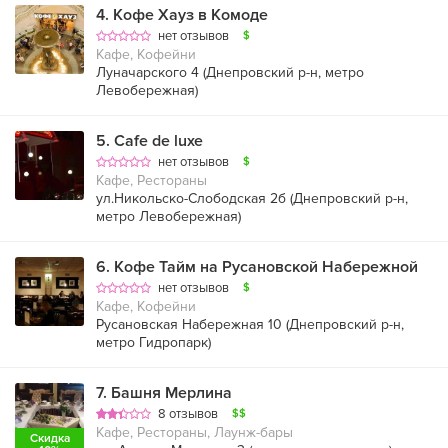
4
.
Кофе Хауз в Комоде
нет отзывов
$
Кафе, Кофейни
Луначарского 4 (
Днепровский р-н
,
метро
Левобережная
)
5
.
Cafe de luxe
нет отзывов
$
Кафе, Рестораны
ул.Никольско-Слободская 2б (
Днепровский р-н
,
метро Левобережная
)
6
.
Кофе Тайм на Русановской Набережной
нет отзывов
$
Кафе, Кофейни
Русановская Набережная 10 (
Днепровский р-н
,
метро Гидропарк
)
7
.
Башня Мерлина
8 отзывов
$$
Кафе, Рестораны, Лаунж-бары
Скидка