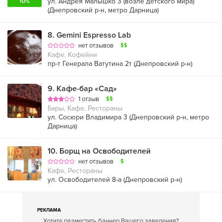
ул. Андрея Малышко 3 (возле детского мира)
10%
(
Днепровский р-н
,
метро Дарница
)
8
.
Gemini Espresso Lab
нет отзывов
$$
Кафе, Кофейни
пр-т Генерала Ватутина 2т (
Днепровский р-н
)
9
.
Кафе-бар «Сад»
1 отзыв
$$
Бары, Кафе, Рестораны
ул. Сосюри Владимира 3 (
Днепровский р-н
,
метро
Дарница
)
10
.
Борщ на Освободителей
нет отзывов
$
Кафе, Рестораны
ул. Освободителей 8-а (
Днепровский р-н
)
РЕКЛАМА
Хотите разместить баннер Вашего заведения?