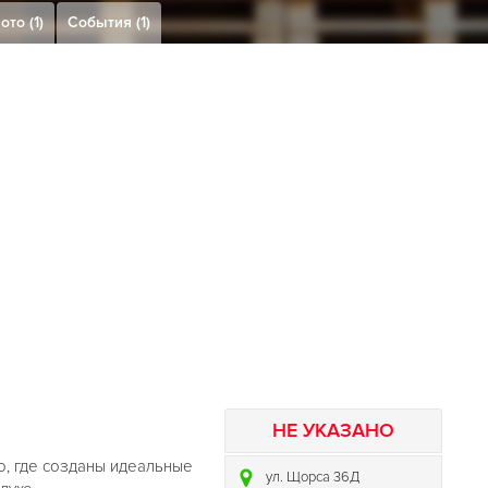
ото (1)
События (1)
НЕ УКАЗАНО
о, где созданы идеальные
ул. Щорса 36Д