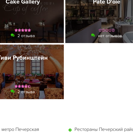
Cake Gallery
Pate D'oie
2 отзыва
нет отзывов
Гиви Рубинштейн
2 отзыва
 метро Печерская
Рестораны Печерский рай