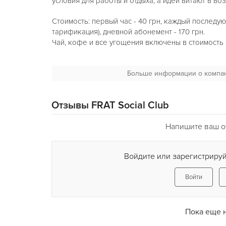
условия для работы и отдыха, а идеи витают в воз
Стоимость: первый час - 40 грн, каждый последую
тарификация), дневной абонемент - 170 грн.
Чай, кофе и все угощения включены в стоимост
Возможности свободного пространства:
Больше информации о компа
- высокоскоростной Интернет
- аренда залов
- удобные рабочие места, оборудованные всей 
Отзывы FRAT Social Club
(принтер, ксерокс, сканер)
- экраны и проекторы
Напишите ваш от
- кинотека
- игровые комнаты с консолями последнего поко
- настольные игры
Войдите или зарегистрируй
Войти
Пока еще 