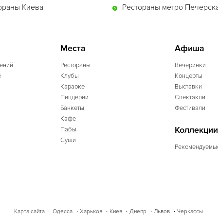
ораны Киева
Рестораны метро Печерск
Места
Афиша
ений
Рестораны
Вечеринки
e
Клубы
Концерты
Караоке
Выставки
Пиццерии
Спектакли
Банкеты
Фестивали
Кафе
Коллекции
Пабы
Суши
Рекомендуемы
Одесса
Харьков
Киев
Днепр
Львов
Черкассы
Карта сайта