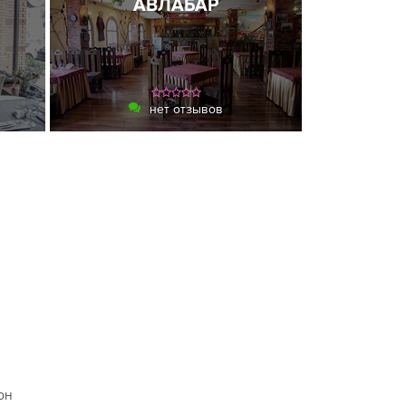
AВЛАБАР
нет отзывов
он