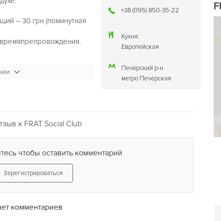
духе.
F
+38 (095) 850-35-22
щий – 30 грн (поминутная
Кухня:
ь времяпрепровождения.
Европейская
Печерский р-н
нии
метро Печерская
необходимой техникой
зыв к FRAT Social Club
ления и геймерскими ПК
тесь чтобы оставить комментарий
Зарегистрироваться
нет комментариев