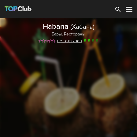
Зарегистрироваться
Habana
(Хабана)
Бары
,
Рестораны
нет отзывов
$
$
$
$