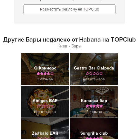
Разместить рекламу на TOPClub
Другие Бары недалеко от Habana на TOPClub
Киев - Бары
О’Коннорс
Gastro Bar Klaipeda
3 отзыва
нет отзывов
Amigos BAR
Канапка бар
нет отзывов
2 отзыва
Za#balo BAR
Sungrilla club