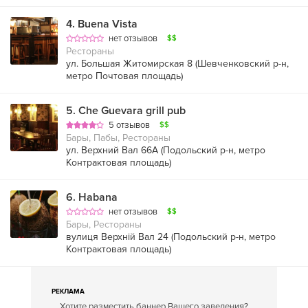
4
.
Buena Vista
нет отзывов
$$
Рестораны
ул. Большая Житомирская 8 (
Шевченковский р-н
,
метро Почтовая площадь
)
5
.
Che Guevara grill pub
5 отзывов
$$
Бары, Пабы, Рестораны
ул. Верхний Вал 66А (
Подольский р-н
,
метро
Контрактовая площадь
)
6
.
Habana
нет отзывов
$$
Бары, Рестораны
вулиця Верхній Вал 24 (
Подольский р-н
,
метро
Контрактовая площадь
)
РЕКЛАМА
Хотите разместить баннер Вашего заведения?