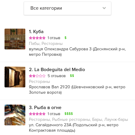
Все категории
1
.
Куба
1 отзыв
$
Пабы, Рестораны
вулиця Олександра Сабурова 3 (
Деснянский р-н
,
метро Петровка
)
2
.
La Bodeguita del Medio
5 отзывов
$$
Рестораны
Ярославов Вал 21/20 (
Шевченковский р-н
,
метро
Золотые ворота
)
3
.
Рыба в огне
1 отзыв
$$$$
Рестораны, Рыбные рестораны, Бары, Лаунж-бары
ул. Сагайдачного 23А (
Подольский р-н
,
метро
Контрактовая площадь
)